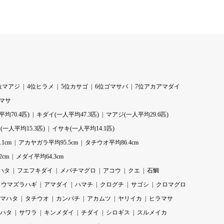
位マアジ
4位ヒラメ
5位カサゴ
6位ゴマサバ
7位アカアマダイ
ラマサ
均70.4匹)
キダイ(一人平均47.3匹)
マアジ(一人平均29.6匹)
一人平均15.3匹)
イサキ(一人平均14.1匹)
1cm
アカヤガラ平均95.5cm
タチウオ平均86.4cm
2cm
メダイ平均64.3cm
ハタ
フエフキダイ
メバチマグロ
アコウ
クエ
石鯛
ウマズラハギ
アマダイ
ハマチ
クログチ
サゴシ
クロマグロ
マハタ
タチウオ
カンパチ
アカムツ
ヤリイカ
ヒラマサ
ハタ
サワラ
キンメダイ
チダイ
シロギス
スルメイカ