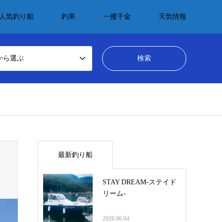
人気釣り船
釣果
一攫千金
天気情報
から選ぶ
最新釣り船
STAY DREAM-ステイド
リーム-
2026.06.04