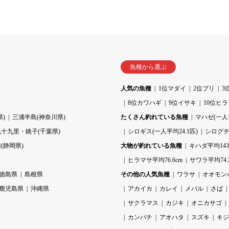
魚種から選ぶ
人気の魚種
1位マダイ
2位ブリ
3
8位カワハギ
9位イサキ
10位ヒ
)
三浦半島(神奈川県)
たくさん釣れている魚種
マハゼ(一人平
九十九里・銚子(千葉県)
シロギス(一人平均24.1匹)
シログチ(
(静岡県)
大物が釣れている魚種
キハダ平均143.
ヒラマサ平均76.6cm
サワラ平均74.
徳島県
島根県
その他の人気魚種
ワラサ
オオモン
鹿児島県
沖縄県
アカイカ
カレイ
メバル
さば
サクラマス
カジキ
オニカサゴ
カンパチ
アオハタ
スズキ
キジ