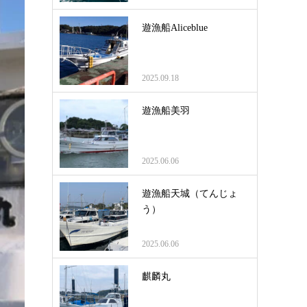
遊漁船Aliceblue
2025.09.18
遊漁船美羽
2025.06.06
遊漁船天城（てんじょ
う）
2025.06.06
麒麟丸