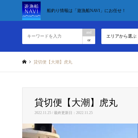
船釣り情報は「遊漁船NAVI」にお任せ！
and
エリアから選ぶ
or
貸切便【大潮】虎丸
貸切便【大潮】虎丸
2022.11.25 / 最終更新日：2022.11.25