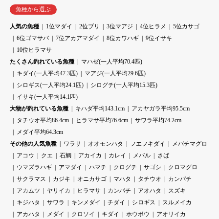
魚種から選ぶ
人気の魚種
1位マダイ
2位ブリ
3位マアジ
4位ヒラメ
5位カサゴ
6位ゴマサバ
7位アカアマダイ
8位カワハギ
9位イサキ
10位ヒラマサ
たくさん釣れている魚種
マハゼ(一人平均70.4匹)
キダイ(一人平均47.3匹)
マアジ(一人平均29.6匹)
シロギス(一人平均24.1匹)
シログチ(一人平均15.3匹)
イサキ(一人平均14.1匹)
大物が釣れている魚種
キハダ平均143.1cm
アカヤガラ平均95.5cm
タチウオ平均86.4cm
ヒラマサ平均76.6cm
サワラ平均74.2cm
メダイ平均64.3cm
その他の人気魚種
ワラサ
オオモンハタ
フエフキダイ
メバチマグロ
アコウ
クエ
石鯛
アカイカ
カレイ
メバル
さば
ウマズラハギ
アマダイ
ハマチ
クログチ
サゴシ
クロマグロ
サクラマス
カジキ
オニカサゴ
マハタ
タチウオ
カンパチ
アカムツ
ヤリイカ
ヒラマサ
カンパチ
アオハタ
スズキ
キジハタ
サワラ
キンメダイ
チダイ
シロギス
スルメイカ
アカハタ
メダイ
クロソイ
キダイ
ホウボウ
アオリイカ