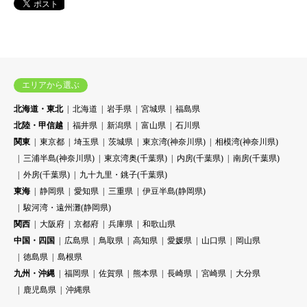
エリアから選ぶ
北海道・東北
北海道
岩手県
宮城県
福島県
北陸・甲信越
福井県
新潟県
富山県
石川県
関東
東京都
埼玉県
茨城県
東京湾(神奈川県)
相模湾(神奈川県)
三浦半島(神奈川県)
東京湾奥(千葉県)
内房(千葉県)
南房(千葉県)
外房(千葉県)
九十九里・銚子(千葉県)
東海
静岡県
愛知県
三重県
伊豆半島(静岡県)
駿河湾・遠州灘(静岡県)
関西
大阪府
京都府
兵庫県
和歌山県
中国・四国
広島県
鳥取県
高知県
愛媛県
山口県
岡山県
徳島県
島根県
九州・沖縄
福岡県
佐賀県
熊本県
長崎県
宮崎県
大分県
鹿児島県
沖縄県