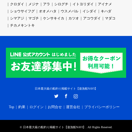
クロダイ
メジナ
アラ
シログチ
イトヨリダイ
アイナメ
ショウサイフグ
オオメハタ
ウスメバル
イシダイ
キハダ
シマアジ
マゴチ
ケンサキイカ
カツオ
アコウダイ
マダコ
チカメキントキ
日本最大級の船釣り掲載サイト【遊漁船NAVI】
Twitter
Facebook
Instagram
Top
釣果
ログイン
お問合せ
運営会社
プライバシーポリシー
©
日本最大級の船釣り掲載サイト【遊漁船NAVI】
. All Rights Reserved.