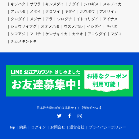
キジハタ
サワラ
キンメダイ
チダイ
シロギス
スルメイカ
アカハタ
メダイ
クロソイ
キダイ
ホウボウ
アオリイカ
クロダイ
メジナ
アラ
シログチ
イトヨリダイ
アイナメ
ショウサイフグ
オオメハタ
ウスメバル
イシダイ
キハダ
シマアジ
マゴチ
ケンサキイカ
カツオ
アコウダイ
マダコ
チカメキントキ
日本最大級の船釣り掲載サイト【遊漁船NAVI】
Twitter
Facebook
Instagram
Top
釣果
ログイン
お問合せ
運営会社
プライバシーポリシー