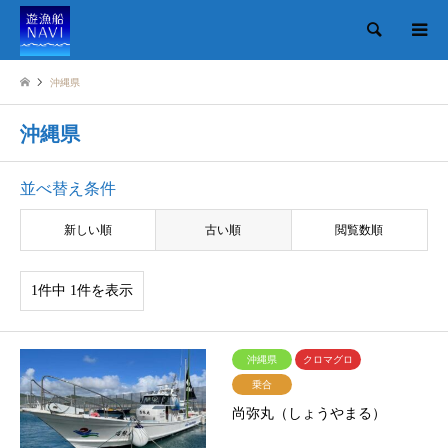
検索
沖縄県
沖縄県
並べ替え条件
新しい順
古い順
閲覧数順
1件中 1件を表示
沖縄県
クロマグロ
乗合
尚弥丸（しょうやまる）