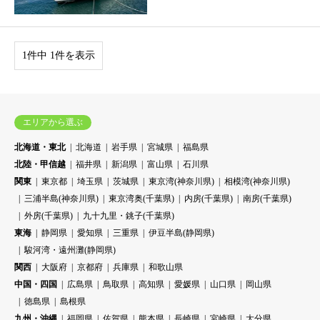
1件中 1件を表示
エリアから選ぶ
北海道・東北
北海道
岩手県
宮城県
福島県
北陸・甲信越
福井県
新潟県
富山県
石川県
関東
東京都
埼玉県
茨城県
東京湾(神奈川県)
相模湾(神奈川県)
三浦半島(神奈川県)
東京湾奥(千葉県)
内房(千葉県)
南房(千葉県)
外房(千葉県)
九十九里・銚子(千葉県)
東海
静岡県
愛知県
三重県
伊豆半島(静岡県)
駿河湾・遠州灘(静岡県)
関西
大阪府
京都府
兵庫県
和歌山県
中国・四国
広島県
鳥取県
高知県
愛媛県
山口県
岡山県
徳島県
島根県
九州・沖縄
福岡県
佐賀県
熊本県
長崎県
宮崎県
大分県