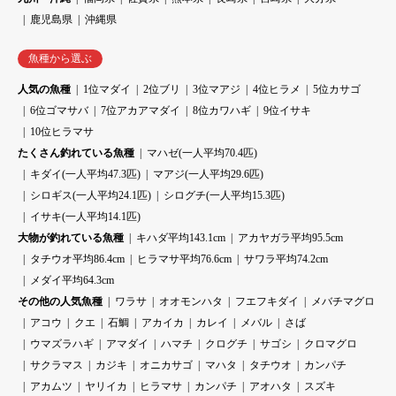
鹿児島県
沖縄県
魚種から選ぶ
人気の魚種
1位マダイ
2位ブリ
3位マアジ
4位ヒラメ
5位カサゴ
6位ゴマサバ
7位アカアマダイ
8位カワハギ
9位イサキ
10位ヒラマサ
たくさん釣れている魚種
マハゼ(一人平均70.4匹)
キダイ(一人平均47.3匹)
マアジ(一人平均29.6匹)
シロギス(一人平均24.1匹)
シログチ(一人平均15.3匹)
イサキ(一人平均14.1匹)
大物が釣れている魚種
キハダ平均143.1cm
アカヤガラ平均95.5cm
タチウオ平均86.4cm
ヒラマサ平均76.6cm
サワラ平均74.2cm
メダイ平均64.3cm
その他の人気魚種
ワラサ
オオモンハタ
フエフキダイ
メバチマグロ
アコウ
クエ
石鯛
アカイカ
カレイ
メバル
さば
ウマズラハギ
アマダイ
ハマチ
クログチ
サゴシ
クロマグロ
サクラマス
カジキ
オニカサゴ
マハタ
タチウオ
カンパチ
アカムツ
ヤリイカ
ヒラマサ
カンパチ
アオハタ
スズキ