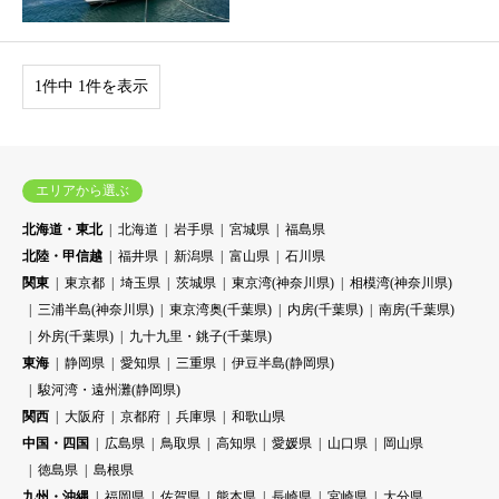
1件中 1件を表示
エリアから選ぶ
北海道・東北
北海道
岩手県
宮城県
福島県
北陸・甲信越
福井県
新潟県
富山県
石川県
関東
東京都
埼玉県
茨城県
東京湾(神奈川県)
相模湾(神奈川県)
三浦半島(神奈川県)
東京湾奥(千葉県)
内房(千葉県)
南房(千葉県)
外房(千葉県)
九十九里・銚子(千葉県)
東海
静岡県
愛知県
三重県
伊豆半島(静岡県)
駿河湾・遠州灘(静岡県)
関西
大阪府
京都府
兵庫県
和歌山県
中国・四国
広島県
鳥取県
高知県
愛媛県
山口県
岡山県
徳島県
島根県
九州・沖縄
福岡県
佐賀県
熊本県
長崎県
宮崎県
大分県