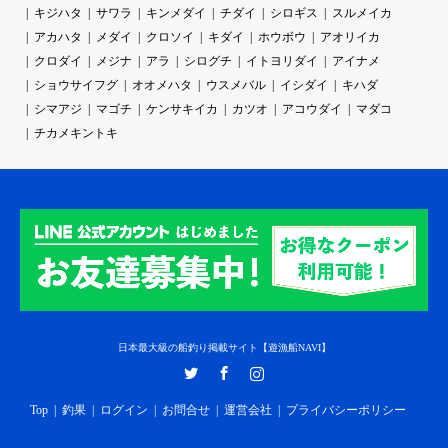
キジハタ
サワラ
キンメダイ
チダイ
シロギス
スルメイカ
アカハタ
メダイ
クロソイ
キダイ
ホウボウ
アオリイカ
クロダイ
メジナ
アラ
シログチ
イトヨリダイ
アイナメ
ショウサイフグ
オオメハタ
ウスメバル
イシダイ
キハダ
シマアジ
マゴチ
ケンサキイカ
カツオ
アコウダイ
マダコ
チカメキントキ
日本最大級の船釣り掲載サイト【遊漁船NAVI】
Twitter
Facebook
Instagram
Top
釣果
ログイン
お問合せ
運営会社
プライバシーポリシー