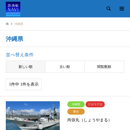
検索
沖縄県
沖縄県
並べ替え条件
新しい順
古い順
閲覧数順
1件中 1件を表示
沖縄県
クロマグロ
乗合
尚弥丸（しょうやまる）