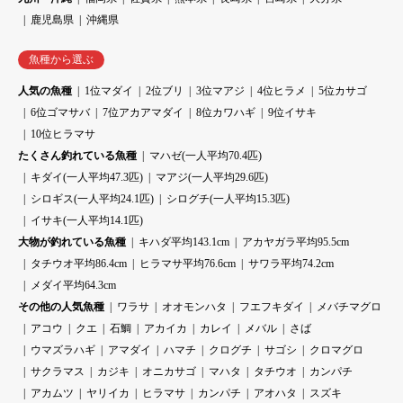
鹿児島県
沖縄県
魚種から選ぶ
人気の魚種
1位マダイ
2位ブリ
3位マアジ
4位ヒラメ
5位カサゴ
6位ゴマサバ
7位アカアマダイ
8位カワハギ
9位イサキ
10位ヒラマサ
たくさん釣れている魚種
マハゼ(一人平均70.4匹)
キダイ(一人平均47.3匹)
マアジ(一人平均29.6匹)
シロギス(一人平均24.1匹)
シログチ(一人平均15.3匹)
イサキ(一人平均14.1匹)
大物が釣れている魚種
キハダ平均143.1cm
アカヤガラ平均95.5cm
タチウオ平均86.4cm
ヒラマサ平均76.6cm
サワラ平均74.2cm
メダイ平均64.3cm
その他の人気魚種
ワラサ
オオモンハタ
フエフキダイ
メバチマグロ
アコウ
クエ
石鯛
アカイカ
カレイ
メバル
さば
ウマズラハギ
アマダイ
ハマチ
クログチ
サゴシ
クロマグロ
サクラマス
カジキ
オニカサゴ
マハタ
タチウオ
カンパチ
アカムツ
ヤリイカ
ヒラマサ
カンパチ
アオハタ
スズキ