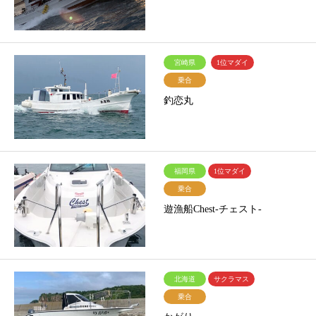
宮崎県
1位マダイ
乗合
釣恋丸
福岡県
1位マダイ
乗合
遊漁船Chest-チェスト-
北海道
サクラマス
乗合