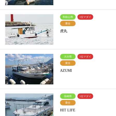
和歌山県
1位マダイ
乗合
虎丸
大分県
1位マダイ
乗合
AZUMI
長崎県
1位マダイ
乗合
HIT LIFE