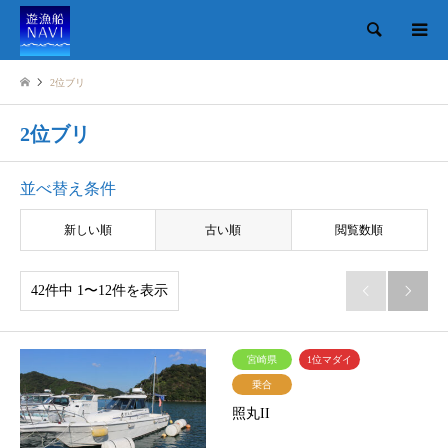
検索
2位ブリ
2位ブリ
並べ替え条件
新しい順
古い順
閲覧数順
42件中 1〜12件を表示


宮崎県
1位マダイ
乗合
照丸II