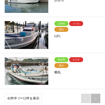
かがり
広島県
メバル
乗合
GFC
熊本県
カジキ
乗合
鶴丸
42件中 1〜12件を表示

