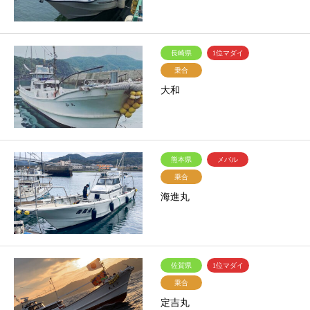
長崎県
1位マダイ
乗合
大和
熊本県
メバル
乗合
海進丸
佐賀県
1位マダイ
乗合
定吉丸