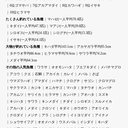
6位ゴマサバ
7位アカアマダイ
8位カワハギ
9位イサキ
10位ヒラマサ
たくさん釣れている魚種
マハゼ(一人平均70.4匹)
キダイ(一人平均47.3匹)
マアジ(一人平均29.6匹)
シロギス(一人平均24.1匹)
シログチ(一人平均15.3匹)
イサキ(一人平均14.1匹)
大物が釣れている魚種
キハダ平均143.1cm
アカヤガラ平均95.5cm
タチウオ平均86.4cm
ヒラマサ平均76.6cm
サワラ平均74.2cm
メダイ平均64.3cm
その他の人気魚種
ワラサ
オオモンハタ
フエフキダイ
メバチマグロ
アコウ
クエ
石鯛
アカイカ
カレイ
メバル
さば
ウマズラハギ
アマダイ
ハマチ
クログチ
サゴシ
クロマグロ
サクラマス
カジキ
オニカサゴ
マハタ
タチウオ
カンパチ
アカムツ
ヤリイカ
ヒラマサ
カンパチ
アオハタ
スズキ
キジハタ
サワラ
キンメダイ
チダイ
シロギス
スルメイカ
アカハタ
メダイ
クロソイ
キダイ
ホウボウ
アオリイカ
クロダイ
メジナ
アラ
シログチ
イトヨリダイ
アイナメ
ショウサイフグ
オオメハタ
ウスメバル
イシダイ
キハダ