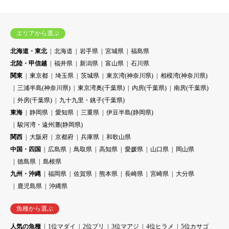
エリアから選ぶ
北海道・東北
北海道
岩手県
宮城県
福島県
北陸・甲信越
福井県
新潟県
富山県
石川県
関東
東京都
埼玉県
茨城県
東京湾(神奈川県)
相模湾(神奈川県)
三浦半島(神奈川県)
東京湾奥(千葉県)
内房(千葉県)
南房(千葉県)
外房(千葉県)
九十九里・銚子(千葉県)
東海
静岡県
愛知県
三重県
伊豆半島(静岡県)
駿河湾・遠州灘(静岡県)
関西
大阪府
京都府
兵庫県
和歌山県
中国・四国
広島県
鳥取県
高知県
愛媛県
山口県
岡山県
徳島県
島根県
九州・沖縄
福岡県
佐賀県
熊本県
長崎県
宮崎県
大分県
鹿児島県
沖縄県
魚種から選ぶ
人気の魚種
1位マダイ
2位ブリ
3位マアジ
4位ヒラメ
5位カサゴ