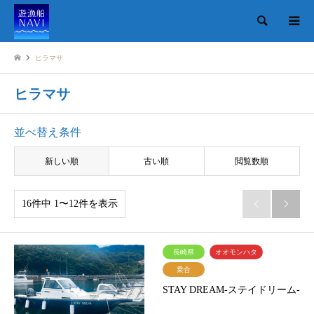
検索
ヒラマサ
ヒラマサ
並べ替え条件
新しい順
古い順
閲覧数順
16件中 1〜12件を表示


長崎県
オオモンハタ
乗合
STAY DREAM-ステイドリーム-