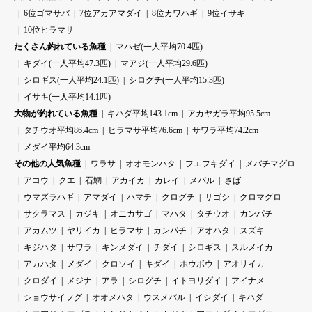
6位ゴマサバ
7位アカアマダイ
8位カワハギ
9位イサキ
10位ヒラマサ
たくさん釣れている魚種
マハゼ(一人平均70.4匹)
キダイ(一人平均47.3匹)
マアジ(一人平均29.6匹)
シロギス(一人平均24.1匹)
シログチ(一人平均15.3匹)
イサキ(一人平均14.1匹)
大物が釣れている魚種
キハダ平均143.1cm
アカヤガラ平均95.5cm
タチウオ平均86.4cm
ヒラマサ平均76.6cm
サワラ平均74.2cm
メダイ平均64.3cm
その他の人気魚種
ワラサ
オオモンハタ
フエフキダイ
メバチマグロ
アコウ
クエ
石鯛
アカイカ
カレイ
メバル
さば
ウマズラハギ
アマダイ
ハマチ
クログチ
サゴシ
クロマグロ
サクラマス
カジキ
オニカサゴ
マハタ
タチウオ
カンパチ
アカムツ
ヤリイカ
ヒラマサ
カンパチ
アオハタ
スズキ
キジハタ
サワラ
キンメダイ
チダイ
シロギス
スルメイカ
アカハタ
メダイ
クロソイ
キダイ
ホウボウ
アオリイカ
クロダイ
メジナ
アラ
シログチ
イトヨリダイ
アイナメ
ショウサイフグ
オオメハタ
ウスメバル
イシダイ
キハダ