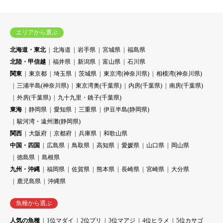
エリアから選ぶ
北海道・東北
北海道
岩手県
宮城県
福島県
北陸・甲信越
福井県
新潟県
富山県
石川県
関東
東京都
埼玉県
茨城県
東京湾(神奈川県)
相模湾(神奈川県)
三浦半島(神奈川県)
東京湾奥(千葉県)
内房(千葉県)
南房(千葉県)
外房(千葉県)
九十九里・銚子(千葉県)
東海
静岡県
愛知県
三重県
伊豆半島(静岡県)
駿河湾・遠州灘(静岡県)
関西
大阪府
京都府
兵庫県
和歌山県
中国・四国
広島県
鳥取県
高知県
愛媛県
山口県
岡山県
徳島県
島根県
九州・沖縄
福岡県
佐賀県
熊本県
長崎県
宮崎県
大分県
鹿児島県
沖縄県
魚種から選ぶ
人気の魚種
1位マダイ
2位ブリ
3位マアジ
4位ヒラメ
5位カサゴ