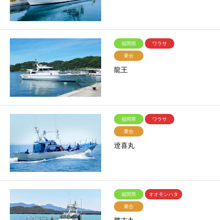
福岡県
ワラサ
乗合
龍王
福岡県
ワラサ
乗合
逹喜丸
福岡県
オオモンハタ
乗合