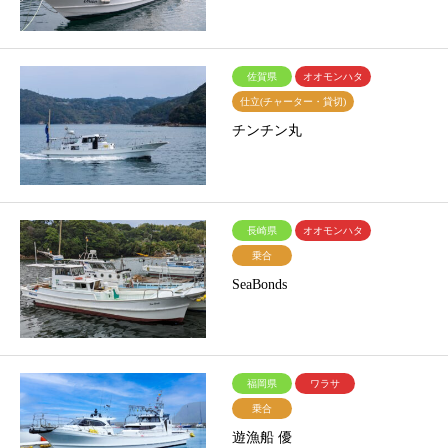
佐賀県
オオモンハタ
仕立(チャーター・貸切)
チンチン丸
長崎県
オオモンハタ
乗合
SeaBonds
福岡県
ワラサ
乗合
遊漁船 優