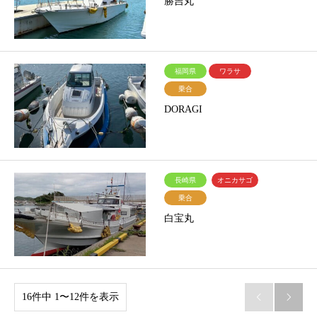
勝吉丸
福岡県
ワラサ
乗合
DORAGI
長崎県
オニカサゴ
乗合
白宝丸
16件中 1〜12件を表示

