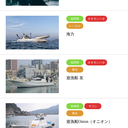
福岡県
オオモンハタ
レンタル
海力
福岡県
オオモンハタ
乗合
遊漁船 友
長崎県
サゴシ
乗合
遊漁船Onion（オニオン）