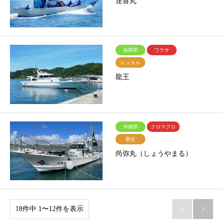
逹喜丸
福岡県
ワラサ
レンタル
龍王
沖縄県
クロマグロ
乗合
尚弥丸（しょうやまる）
18件中 1〜12件を表示

