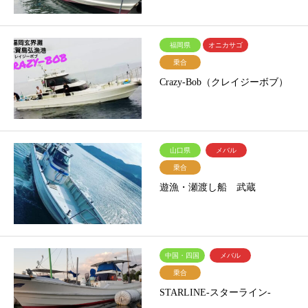
福岡県
オニカサゴ
乗合
Crazy-Bob（クレイジーボブ）
山口県
メバル
乗合
遊漁・瀬渡し船 武蔵
中国・四国
メバル
乗合
STARLINE-スターライン-