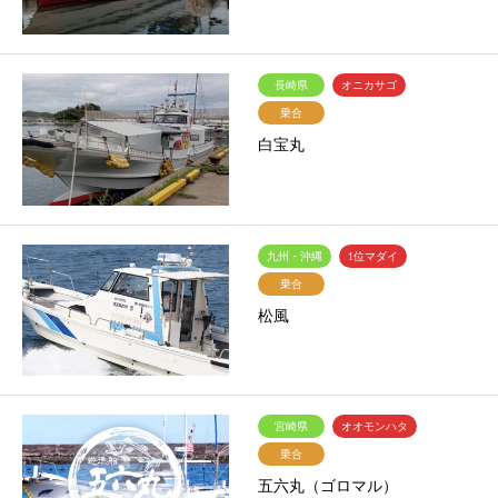
長崎県
オニカサゴ
乗合
白宝丸
九州・沖縄
1位マダイ
乗合
松風
宮崎県
オオモンハタ
乗合
五六丸（ゴロマル）