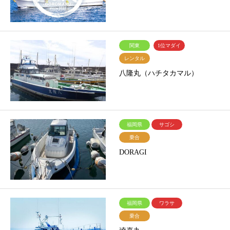
関東
1位マダイ
レンタル
八隆丸（ハチタカマル）
福岡県
サゴシ
乗合
DORAGI
福岡県
ワラサ
乗合