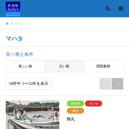
検索
マハタ
マハタ
並べ替え条件
新しい順
古い順
閲覧数順
18件中 1〜12件を表示


熊本県
カジキ
乗合
鶴丸