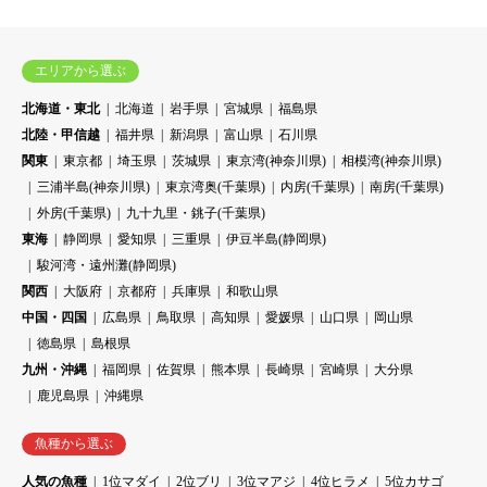
エリアから選ぶ
北海道・東北
北海道
岩手県
宮城県
福島県
北陸・甲信越
福井県
新潟県
富山県
石川県
関東
東京都
埼玉県
茨城県
東京湾(神奈川県)
相模湾(神奈川県)
三浦半島(神奈川県)
東京湾奥(千葉県)
内房(千葉県)
南房(千葉県)
外房(千葉県)
九十九里・銚子(千葉県)
東海
静岡県
愛知県
三重県
伊豆半島(静岡県)
駿河湾・遠州灘(静岡県)
関西
大阪府
京都府
兵庫県
和歌山県
中国・四国
広島県
鳥取県
高知県
愛媛県
山口県
岡山県
徳島県
島根県
九州・沖縄
福岡県
佐賀県
熊本県
長崎県
宮崎県
大分県
鹿児島県
沖縄県
魚種から選ぶ
人気の魚種
1位マダイ
2位ブリ
3位マアジ
4位ヒラメ
5位カサゴ