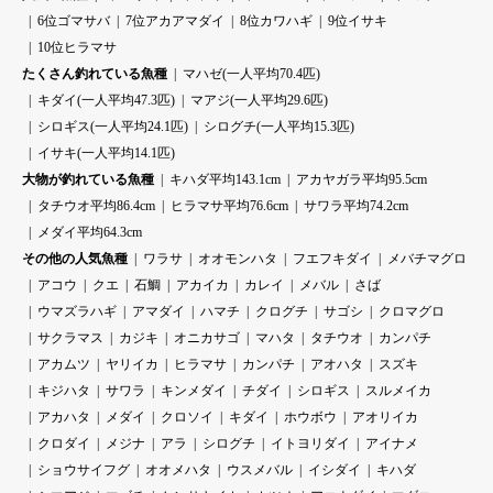
6位ゴマサバ
7位アカアマダイ
8位カワハギ
9位イサキ
10位ヒラマサ
たくさん釣れている魚種
マハゼ(一人平均70.4匹)
キダイ(一人平均47.3匹)
マアジ(一人平均29.6匹)
シロギス(一人平均24.1匹)
シログチ(一人平均15.3匹)
イサキ(一人平均14.1匹)
大物が釣れている魚種
キハダ平均143.1cm
アカヤガラ平均95.5cm
タチウオ平均86.4cm
ヒラマサ平均76.6cm
サワラ平均74.2cm
メダイ平均64.3cm
その他の人気魚種
ワラサ
オオモンハタ
フエフキダイ
メバチマグロ
アコウ
クエ
石鯛
アカイカ
カレイ
メバル
さば
ウマズラハギ
アマダイ
ハマチ
クログチ
サゴシ
クロマグロ
サクラマス
カジキ
オニカサゴ
マハタ
タチウオ
カンパチ
アカムツ
ヤリイカ
ヒラマサ
カンパチ
アオハタ
スズキ
キジハタ
サワラ
キンメダイ
チダイ
シロギス
スルメイカ
アカハタ
メダイ
クロソイ
キダイ
ホウボウ
アオリイカ
クロダイ
メジナ
アラ
シログチ
イトヨリダイ
アイナメ
ショウサイフグ
オオメハタ
ウスメバル
イシダイ
キハダ