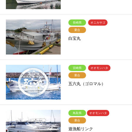
長崎県
オニカサゴ
乗合
白宝丸
宮崎県
オオモンハタ
乗合
五六丸（ゴロマル）
鳥取県
オオモンハタ
乗合
遊漁船リンク