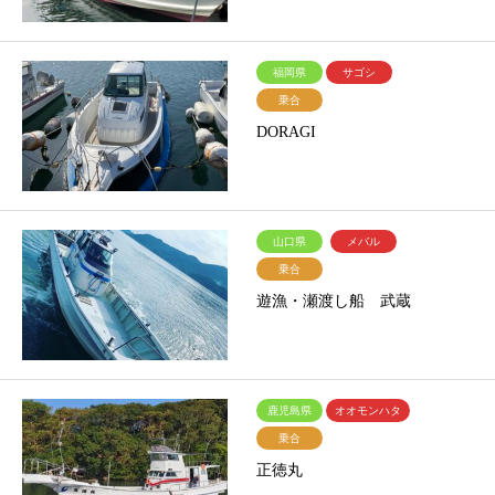
福岡県
サゴシ
乗合
DORAGI
山口県
メバル
乗合
遊漁・瀬渡し船 武蔵
鹿児島県
オオモンハタ
乗合
正徳丸