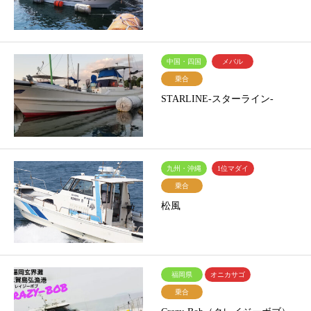
中国・四国
メバル
乗合
STARLINE-スターライン-
九州・沖縄
1位マダイ
乗合
松風
福岡県
オニカサゴ
乗合