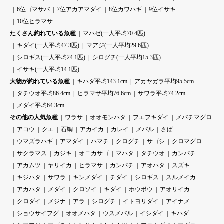
6位ゴマサバ
7位アカアマダイ
8位カワハギ
9位イサキ
10位ヒラマサ
たくさん釣れている魚種
マハゼ(一人平均70.4匹)
キダイ(一人平均47.3匹)
マアジ(一人平均29.6匹)
シロギス(一人平均24.1匹)
シログチ(一人平均15.3匹)
イサキ(一人平均14.1匹)
大物が釣れている魚種
キハダ平均143.1cm
アカヤガラ平均95.5cm
タチウオ平均86.4cm
ヒラマサ平均76.6cm
サワラ平均74.2cm
メダイ平均64.3cm
その他の人気魚種
ワラサ
オオモンハタ
フエフキダイ
メバチマグロ
アコウ
クエ
石鯛
アカイカ
カレイ
メバル
さば
ウマズラハギ
アマダイ
ハマチ
クログチ
サゴシ
クロマグロ
サクラマス
カジキ
オニカサゴ
マハタ
タチウオ
カンパチ
アカムツ
ヤリイカ
ヒラマサ
カンパチ
アオハタ
スズキ
キジハタ
サワラ
キンメダイ
チダイ
シロギス
スルメイカ
アカハタ
メダイ
クロソイ
キダイ
ホウボウ
アオリイカ
クロダイ
メジナ
アラ
シログチ
イトヨリダイ
アイナメ
ショウサイフグ
オオメハタ
ウスメバル
イシダイ
キハダ