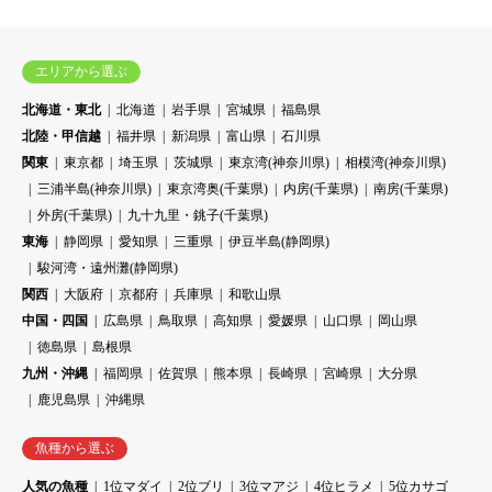
エリアから選ぶ
北海道・東北
北海道
岩手県
宮城県
福島県
北陸・甲信越
福井県
新潟県
富山県
石川県
関東
東京都
埼玉県
茨城県
東京湾(神奈川県)
相模湾(神奈川県)
三浦半島(神奈川県)
東京湾奥(千葉県)
内房(千葉県)
南房(千葉県)
外房(千葉県)
九十九里・銚子(千葉県)
東海
静岡県
愛知県
三重県
伊豆半島(静岡県)
駿河湾・遠州灘(静岡県)
関西
大阪府
京都府
兵庫県
和歌山県
中国・四国
広島県
鳥取県
高知県
愛媛県
山口県
岡山県
徳島県
島根県
九州・沖縄
福岡県
佐賀県
熊本県
長崎県
宮崎県
大分県
鹿児島県
沖縄県
魚種から選ぶ
人気の魚種
1位マダイ
2位ブリ
3位マアジ
4位ヒラメ
5位カサゴ