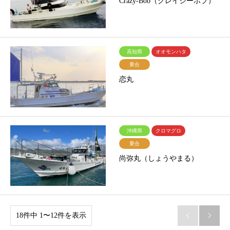
Crazy-Bob（クレイジーボブ）
高知県
オオモンハタ
乗合
恋丸
沖縄県
クロマグロ
乗合
尚弥丸（しょうやまる）
18件中 1〜12件を表示

