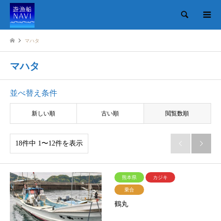
検索
マハタ
マハタ
並べ替え条件
新しい順
古い順
閲覧数順
18件中 1〜12件を表示


熊本県
カジキ
乗合
鶴丸