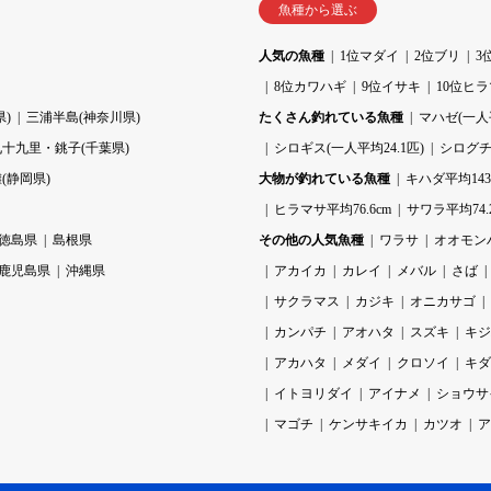
魚種から選ぶ
人気の魚種
1位マダイ
2位ブリ
3
8位カワハギ
9位イサキ
10位ヒ
)
三浦半島(神奈川県)
たくさん釣れている魚種
マハゼ(一人平
九十九里・銚子(千葉県)
シロギス(一人平均24.1匹)
シログチ(
(静岡県)
大物が釣れている魚種
キハダ平均143.
ヒラマサ平均76.6cm
サワラ平均74.
徳島県
島根県
その他の人気魚種
ワラサ
オオモン
鹿児島県
沖縄県
アカイカ
カレイ
メバル
さば
サクラマス
カジキ
オニカサゴ
カンパチ
アオハタ
スズキ
キジ
アカハタ
メダイ
クロソイ
キダ
イトヨリダイ
アイナメ
ショウサ
マゴチ
ケンサキイカ
カツオ
ア