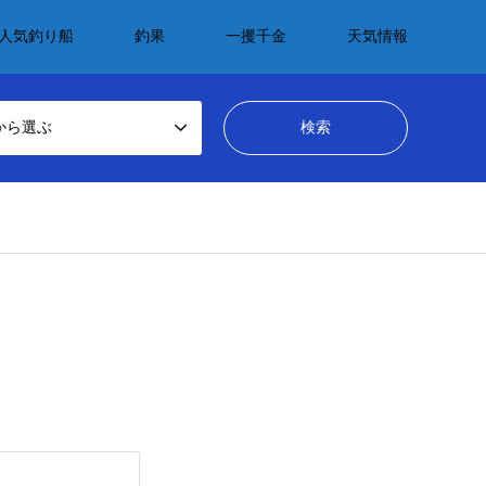
人気釣り船
釣果
一攫千金
天気情報
から選ぶ