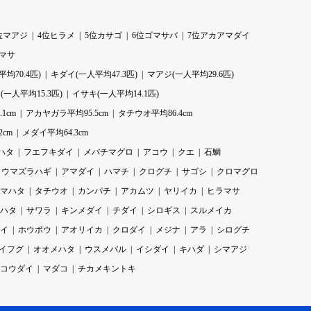
位マアジ
4位ヒラメ
5位カサゴ
6位ゴマサバ
7位アカアマダイ
ラマサ
均70.4匹)
キダイ(一人平均47.3匹)
マアジ(一人平均29.6匹)
一人平均15.3匹)
イサキ(一人平均14.1匹)
1cm
アカヤガラ平均95.5cm
タチウオ平均86.4cm
2cm
メダイ平均64.3cm
ハタ
フエフキダイ
メバチマグロ
アコウ
クエ
石鯛
ウマズラハギ
アマダイ
ハマチ
クログチ
サゴシ
クロマグロ
マハタ
タチウオ
カンパチ
アカムツ
ヤリイカ
ヒラマサ
ハタ
サワラ
キンメダイ
チダイ
シロギス
スルメイカ
イ
ホウボウ
アオリイカ
クロダイ
メジナ
アラ
シログチ
イフグ
オオメハタ
ウスメバル
イシダイ
キハダ
シマアジ
コウダイ
マダコ
チカメキントキ