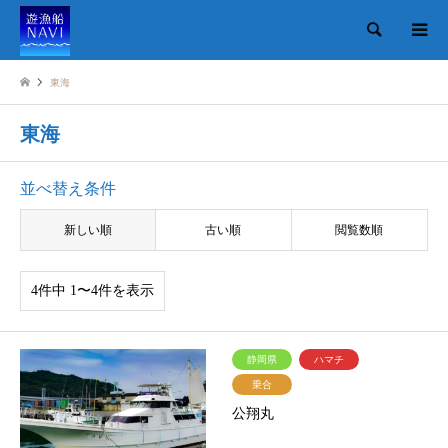
検索
東海
東海
並べ替え条件
新しい順
古い順
閲覧数順
4件中 1〜4件を表示
静岡県
ハマチ
乗合
公翔丸