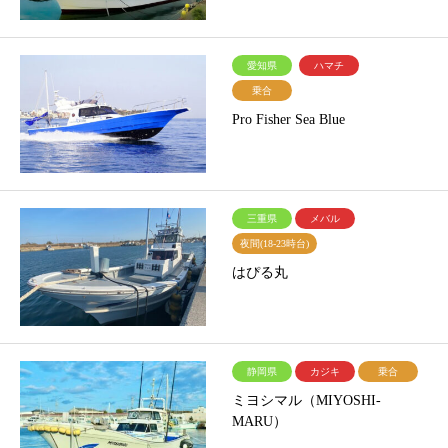
愛知県
ハマチ
乗合
Pro Fisher Sea Blue
三重県
メバル
夜間(18-23時台)
はぴる丸
静岡県
カジキ
乗合
ミヨシマル（MIYOSHI-
MARU）