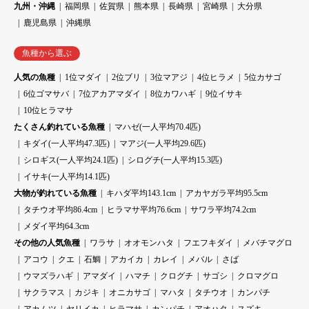
九州・沖縄
福岡県
佐賀県
熊本県
長崎県
宮崎県
大分県
鹿児島県
沖縄県
魚種から選ぶ
人気の魚種
1位マダイ
2位ブリ
3位マアジ
4位ヒラメ
5位カサゴ
6位ゴマサバ
7位アカアマダイ
8位カワハギ
9位イサキ
10位ヒラマサ
たくさん釣れている魚種
マハゼ(一人平均70.4匹)
キダイ(一人平均47.3匹)
マアジ(一人平均29.6匹)
シロギス(一人平均24.1匹)
シログチ(一人平均15.3匹)
イサキ(一人平均14.1匹)
大物が釣れている魚種
キハダ平均143.1cm
アカヤガラ平均95.5cm
タチウオ平均86.4cm
ヒラマサ平均76.6cm
サワラ平均74.2cm
メダイ平均64.3cm
その他の人気魚種
ワラサ
オオモンハタ
フエフキダイ
メバチマグロ
アコウ
クエ
石鯛
アカイカ
カレイ
メバル
さば
ウマズラハギ
アマダイ
ハマチ
クログチ
サゴシ
クロマグロ
サクラマス
カジキ
オニカサゴ
マハタ
タチウオ
カンパチ