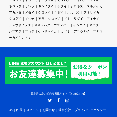
アカムツ
ヤリイカ
ヒラマサ
カンパチ
アオハタ
スズキ
キジハタ
サワラ
キンメダイ
チダイ
シロギス
スルメイカ
アカハタ
メダイ
クロソイ
キダイ
ホウボウ
アオリイカ
クロダイ
メジナ
アラ
シログチ
イトヨリダイ
アイナメ
ショウサイフグ
オオメハタ
ウスメバル
イシダイ
キハダ
シマアジ
マゴチ
ケンサキイカ
カツオ
アコウダイ
マダコ
チカメキントキ
日本最大級の船釣り掲載サイト【遊漁船NAVI】
Twitter
Facebook
Instagram
Top
釣果
ログイン
お問合せ
運営会社
プライバシーポリシー