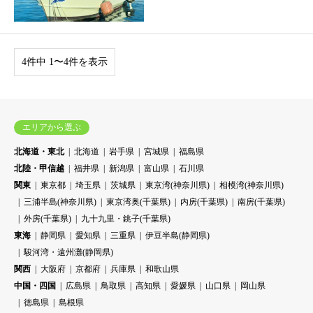
4件中 1〜4件を表示
エリアから選ぶ
北海道・東北
北海道
岩手県
宮城県
福島県
北陸・甲信越
福井県
新潟県
富山県
石川県
関東
東京都
埼玉県
茨城県
東京湾(神奈川県)
相模湾(神奈川県)
三浦半島(神奈川県)
東京湾奥(千葉県)
内房(千葉県)
南房(千葉県)
外房(千葉県)
九十九里・銚子(千葉県)
東海
静岡県
愛知県
三重県
伊豆半島(静岡県)
駿河湾・遠州灘(静岡県)
関西
大阪府
京都府
兵庫県
和歌山県
中国・四国
広島県
鳥取県
高知県
愛媛県
山口県
岡山県
徳島県
島根県