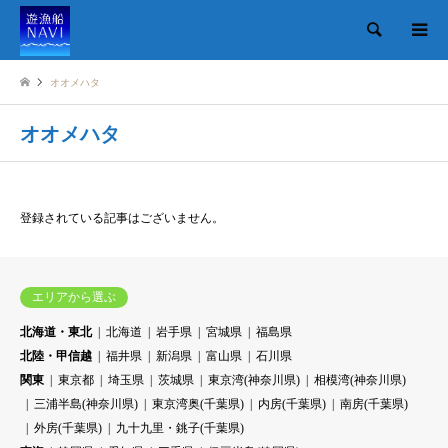
検索
オオメハタ
オオメハタ
登録されている記事はございません。
エリアから選ぶ
北海道・東北
北海道
岩手県
宮城県
福島県
北陸・甲信越
福井県
新潟県
富山県
石川県
関東
東京都
埼玉県
茨城県
東京湾(神奈川県)
相模湾(神奈川県)
三浦半島(神奈川県)
東京湾奥(千葉県)
内房(千葉県)
南房(千葉県)
外房(千葉県)
九十九里・銚子(千葉県)