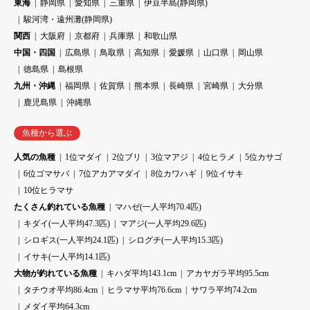
東海
静岡県
愛知県
三重県
伊豆半島(静岡県)
駿河湾・遠州灘(静岡県)
関西
大阪府
京都府
兵庫県
和歌山県
中国・四国
広島県
鳥取県
高知県
愛媛県
山口県
岡山県
徳島県
島根県
九州・沖縄
福岡県
佐賀県
熊本県
長崎県
宮崎県
大分県
鹿児島県
沖縄県
魚種から選ぶ
人気の魚種
1位マダイ
2位ブリ
3位マアジ
4位ヒラメ
5位カサゴ
6位ゴマサバ
7位アカアマダイ
8位カワハギ
9位イサキ
10位ヒラマサ
たくさん釣れている魚種
マハゼ(一人平均70.4匹)
キダイ(一人平均47.3匹)
マアジ(一人平均29.6匹)
シロギス(一人平均24.1匹)
シログチ(一人平均15.3匹)
イサキ(一人平均14.1匹)
大物が釣れている魚種
キハダ平均143.1cm
アカヤガラ平均95.5cm
タチウオ平均86.4cm
ヒラマサ平均76.6cm
サワラ平均74.2cm
メダイ平均64.3cm