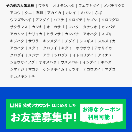
その他の人気魚種
ワラサ
オオモンハタ
フエフキダイ
メバチマグロ
アコウ
クエ
石鯛
アカイカ
カレイ
メバル
さば
ウマズラハギ
アマダイ
ハマチ
クログチ
サゴシ
クロマグロ
サクラマス
カジキ
オニカサゴ
マハタ
タチウオ
カンパチ
アカムツ
ヤリイカ
ヒラマサ
カンパチ
アオハタ
スズキ
キジハタ
サワラ
キンメダイ
チダイ
シロギス
スルメイカ
アカハタ
メダイ
クロソイ
キダイ
ホウボウ
アオリイカ
クロダイ
メジナ
アラ
シログチ
イトヨリダイ
アイナメ
ショウサイフグ
オオメハタ
ウスメバル
イシダイ
キハダ
シマアジ
マゴチ
ケンサキイカ
カツオ
アコウダイ
マダコ
チカメキントキ