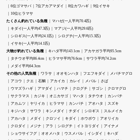
6位ゴマサバ
7位アカアマダイ
8位カワハギ
9位イサキ
10位ヒラマサ
たくさん釣れている魚種
マハゼ(一人平均70.4匹)
キダイ(一人平均47.3匹)
マアジ(一人平均29.6匹)
シロギス(一人平均24.1匹)
シログチ(一人平均15.3匹)
イサキ(一人平均14.1匹)
大物が釣れている魚種
キハダ平均143.1cm
アカヤガラ平均95.5cm
タチウオ平均86.4cm
ヒラマサ平均76.6cm
サワラ平均74.2cm
メダイ平均64.3cm
その他の人気魚種
ワラサ
オオモンハタ
フエフキダイ
メバチマグロ
アコウ
クエ
石鯛
アカイカ
カレイ
メバル
さば
ウマズラハギ
アマダイ
ハマチ
クログチ
サゴシ
クロマグロ
サクラマス
カジキ
オニカサゴ
マハタ
タチウオ
カンパチ
アカムツ
ヤリイカ
ヒラマサ
カンパチ
アオハタ
スズキ
キジハタ
サワラ
キンメダイ
チダイ
シロギス
スルメイカ
アカハタ
メダイ
クロソイ
キダイ
ホウボウ
アオリイカ
クロダイ
メジナ
アラ
シログチ
イトヨリダイ
アイナメ
ショウサイフグ
オオメハタ
ウスメバル
イシダイ
キハダ