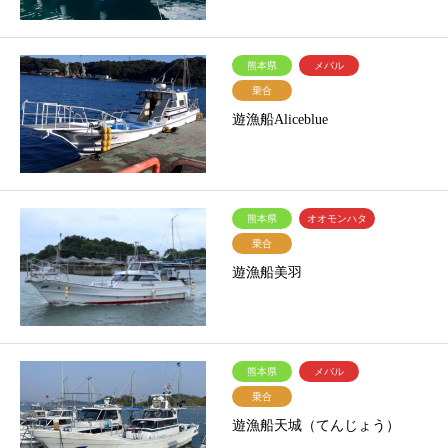
熊本県
メバル
乗合
遊漁船Aliceblue
熊本県
オオモンハタ
乗合
遊漁船美羽
熊本県
メバル
乗合
遊漁船天城（てんじょう）