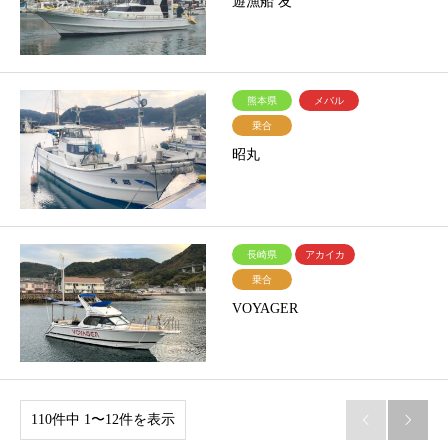
遊漁船 友
熊本県
メバル
乗合
昭丸
長崎県
アカイカ
乗合
VOYAGER
110件中 1〜12件を表示

