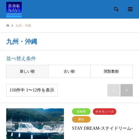
検索
九州・沖縄
九州・沖縄
並べ替え条件
新しい順
古い順
閲覧数順
110件中 1〜12件を表示


長崎県
オオモンハタ
乗合
STAY DREAM-ステイドリーム-