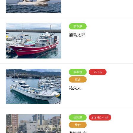
熊本県
浦島太郎
熊本県
メバル
乗合
祐栄丸
福岡県
オオモンハタ
乗合