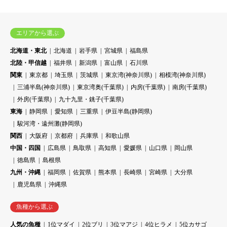
エリアから選ぶ
北海道・東北
北海道
岩手県
宮城県
福島県
北陸・甲信越
福井県
新潟県
富山県
石川県
関東
東京都
埼玉県
茨城県
東京湾(神奈川県)
相模湾(神奈川県)
三浦半島(神奈川県)
東京湾奥(千葉県)
内房(千葉県)
南房(千葉県)
外房(千葉県)
九十九里・銚子(千葉県)
東海
静岡県
愛知県
三重県
伊豆半島(静岡県)
駿河湾・遠州灘(静岡県)
関西
大阪府
京都府
兵庫県
和歌山県
中国・四国
広島県
鳥取県
高知県
愛媛県
山口県
岡山県
徳島県
島根県
九州・沖縄
福岡県
佐賀県
熊本県
長崎県
宮崎県
大分県
鹿児島県
沖縄県
魚種から選ぶ
人気の魚種
1位マダイ
2位ブリ
3位マアジ
4位ヒラメ
5位カサゴ