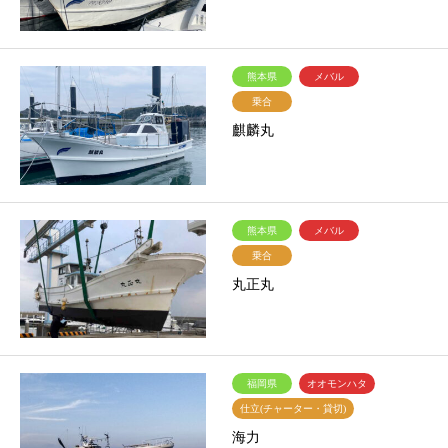
熊本県
メバル
乗合
麒麟丸
熊本県
メバル
乗合
丸正丸
福岡県
オオモンハタ
仕立(チャーター・貸切)
海力