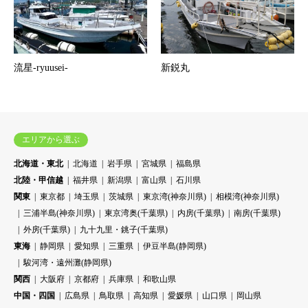
流星-ryuusei-
新鋭丸
エリアから選ぶ
北海道・東北
北海道
岩手県
宮城県
福島県
北陸・甲信越
福井県
新潟県
富山県
石川県
関東
東京都
埼玉県
茨城県
東京湾(神奈川県)
相模湾(神奈川県)
三浦半島(神奈川県)
東京湾奥(千葉県)
内房(千葉県)
南房(千葉県)
外房(千葉県)
九十九里・銚子(千葉県)
東海
静岡県
愛知県
三重県
伊豆半島(静岡県)
駿河湾・遠州灘(静岡県)
関西
大阪府
京都府
兵庫県
和歌山県
中国・四国
広島県
鳥取県
高知県
愛媛県
山口県
岡山県