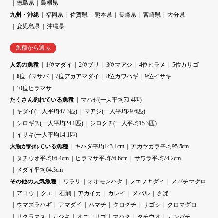
徳島県
島根県
九州・沖縄
福岡県
佐賀県
熊本県
長崎県
宮崎県
大分県
鹿児島県
沖縄県
魚種から選ぶ
人気の魚種
1位マダイ
2位ブリ
3位マアジ
4位ヒラメ
5位カサゴ
6位ゴマサバ
7位アカアマダイ
8位カワハギ
9位イサキ
10位ヒラマサ
たくさん釣れている魚種
マハゼ(一人平均70.4匹)
キダイ(一人平均47.3匹)
マアジ(一人平均29.6匹)
シロギス(一人平均24.1匹)
シログチ(一人平均15.3匹)
イサキ(一人平均14.1匹)
大物が釣れている魚種
キハダ平均143.1cm
アカヤガラ平均95.5cm
タチウオ平均86.4cm
ヒラマサ平均76.6cm
サワラ平均74.2cm
メダイ平均64.3cm
その他の人気魚種
ワラサ
オオモンハタ
フエフキダイ
メバチマグロ
アコウ
クエ
石鯛
アカイカ
カレイ
メバル
さば
ウマズラハギ
アマダイ
ハマチ
クログチ
サゴシ
クロマグロ
サクラマス
カジキ
オニカサゴ
マハタ
タチウオ
カンパチ