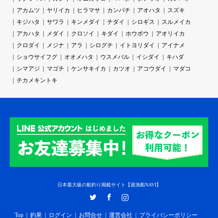
アカムツ
ヤリイカ
ヒラマサ
カンパチ
アオハタ
スズキ
キジハタ
サワラ
キンメダイ
チダイ
シロギス
スルメイカ
アカハタ
メダイ
クロソイ
キダイ
ホウボウ
アオリイカ
クロダイ
メジナ
アラ
シログチ
イトヨリダイ
アイナメ
ショウサイフグ
オオメハタ
ウスメバル
イシダイ
キハダ
シマアジ
マゴチ
ケンサキイカ
カツオ
アコウダイ
マダコ
チカメキントキ
日本最大級の船釣り掲載サイト【遊漁船NAVI】
Twitter
Facebook
Instagram
Top
釣果
ログイン
お問合せ
運営会社
プライバシーポリシー