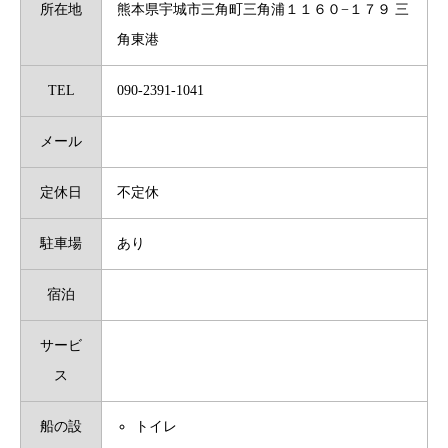
所在地
熊本県宇城市三角町三角浦１１６０−１７９ 三
角東港
TEL
090-2391-1041
メール
定休日
不定休
駐車場
あり
宿泊
サービ
ス
船の設
トイレ