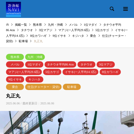
検索
掲載一覧
熊本県
九州・沖縄
メバル
1位マダイ
タチウオ平均
86.4cm
タチウオ
3位マアジ
マアジ(一人平均29.6匹)
5位カサゴ
イサキ(一
人平均14.1匹)
8位カワハギ
9位イサキ
キジハタ
乗合
仕立(チャーター・
貸切)
駐車場
丸正丸
熊本県
九州・沖縄
メバル
1位マダイ
タチウオ平均86.4cm
タチウオ
3位マアジ
マアジ(一人平均29.6匹)
5位カサゴ
イサキ(一人平均14.1匹)
8位カワハギ
9位イサキ
キジハタ
乗合
仕立(チャーター・貸切)
駐車場
丸正丸
2025.06.06 / 最終更新日：2025.06.06