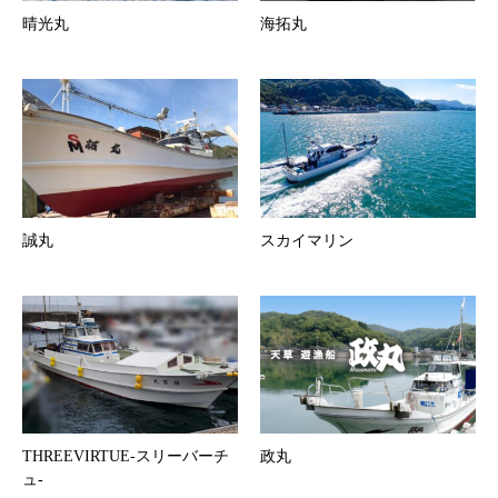
晴光丸
海拓丸
誠丸
スカイマリン
THREEVIRTUE-スリーバーチ
政丸
ュ-