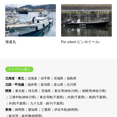
海進丸
Pin wheel-ピンホイール-
エリアから選ぶ
北海道・東北
北海道
岩手県
宮城県
福島県
北陸・甲信越
福井県
新潟県
富山県
石川県
関東
東京都
埼玉県
茨城県
東京湾(神奈川県)
相模湾(神奈川県)
三浦半島(神奈川県)
東京湾奥(千葉県)
内房(千葉県)
南房(千葉県)
外房(千葉県)
九十九里・銚子(千葉県)
東海
静岡県
愛知県
三重県
伊豆半島(静岡県)
駿河湾・遠州灘(静岡県)