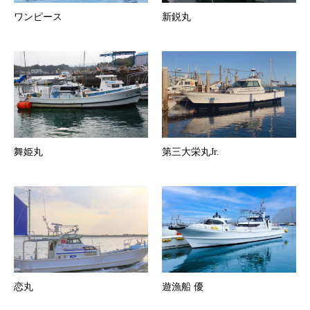
ワンピース
新鋭丸
舞姫丸
第三大栄丸Jr.
恋丸
遊漁船 優