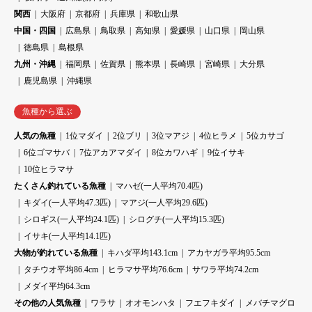
関西
大阪府
京都府
兵庫県
和歌山県
中国・四国
広島県
鳥取県
高知県
愛媛県
山口県
岡山県
徳島県
島根県
九州・沖縄
福岡県
佐賀県
熊本県
長崎県
宮崎県
大分県
鹿児島県
沖縄県
魚種から選ぶ
人気の魚種
1位マダイ
2位ブリ
3位マアジ
4位ヒラメ
5位カサゴ
6位ゴマサバ
7位アカアマダイ
8位カワハギ
9位イサキ
10位ヒラマサ
たくさん釣れている魚種
マハゼ(一人平均70.4匹)
キダイ(一人平均47.3匹)
マアジ(一人平均29.6匹)
シロギス(一人平均24.1匹)
シログチ(一人平均15.3匹)
イサキ(一人平均14.1匹)
大物が釣れている魚種
キハダ平均143.1cm
アカヤガラ平均95.5cm
タチウオ平均86.4cm
ヒラマサ平均76.6cm
サワラ平均74.2cm
メダイ平均64.3cm
その他の人気魚種
ワラサ
オオモンハタ
フエフキダイ
メバチマグロ