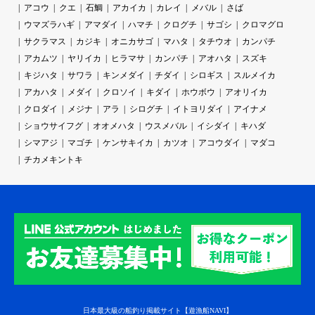
アコウ
クエ
石鯛
アカイカ
カレイ
メバル
さば
ウマズラハギ
アマダイ
ハマチ
クログチ
サゴシ
クロマグロ
サクラマス
カジキ
オニカサゴ
マハタ
タチウオ
カンパチ
アカムツ
ヤリイカ
ヒラマサ
カンパチ
アオハタ
スズキ
キジハタ
サワラ
キンメダイ
チダイ
シロギス
スルメイカ
アカハタ
メダイ
クロソイ
キダイ
ホウボウ
アオリイカ
クロダイ
メジナ
アラ
シログチ
イトヨリダイ
アイナメ
ショウサイフグ
オオメハタ
ウスメバル
イシダイ
キハダ
シマアジ
マゴチ
ケンサキイカ
カツオ
アコウダイ
マダコ
チカメキントキ
日本最大級の船釣り掲載サイト【遊漁船NAVI】