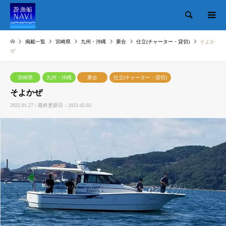
検索
掲載一覧
宮崎県
九州・沖縄
乗合
仕立(チャーター・貸切)
そよか
ぜ
宮崎県
九州・沖縄
乗合
仕立(チャーター・貸切)
そよかぜ
2022.01.27 / 最終更新日：2022.02.02