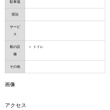
駐車場
宿泊
サービ
ス
船の設
トイレ
備
その他
画像
アクセス