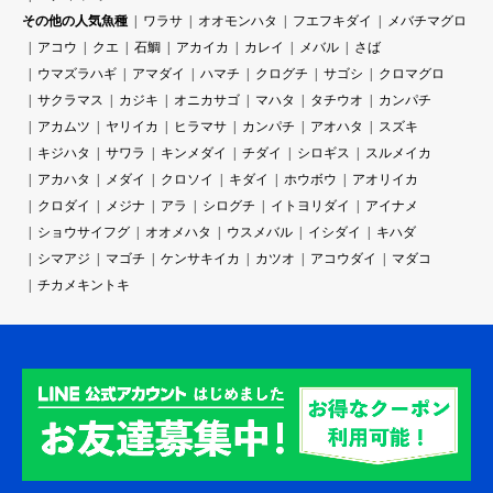
その他の人気魚種
ワラサ
オオモンハタ
フエフキダイ
メバチマグロ
アコウ
クエ
石鯛
アカイカ
カレイ
メバル
さば
ウマズラハギ
アマダイ
ハマチ
クログチ
サゴシ
クロマグロ
サクラマス
カジキ
オニカサゴ
マハタ
タチウオ
カンパチ
アカムツ
ヤリイカ
ヒラマサ
カンパチ
アオハタ
スズキ
キジハタ
サワラ
キンメダイ
チダイ
シロギス
スルメイカ
アカハタ
メダイ
クロソイ
キダイ
ホウボウ
アオリイカ
クロダイ
メジナ
アラ
シログチ
イトヨリダイ
アイナメ
ショウサイフグ
オオメハタ
ウスメバル
イシダイ
キハダ
シマアジ
マゴチ
ケンサキイカ
カツオ
アコウダイ
マダコ
チカメキントキ