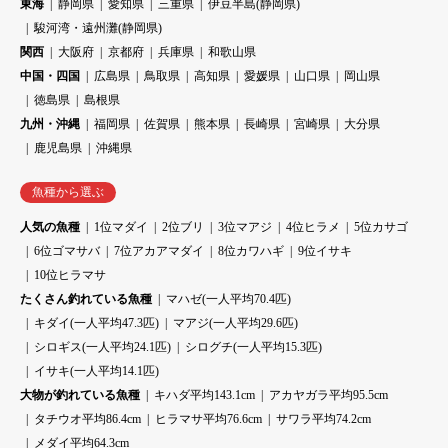
東海
静岡県
愛知県
三重県
伊豆半島(静岡県)
駿河湾・遠州灘(静岡県)
関西
大阪府
京都府
兵庫県
和歌山県
中国・四国
広島県
鳥取県
高知県
愛媛県
山口県
岡山県
徳島県
島根県
九州・沖縄
福岡県
佐賀県
熊本県
長崎県
宮崎県
大分県
鹿児島県
沖縄県
魚種から選ぶ
人気の魚種
1位マダイ
2位ブリ
3位マアジ
4位ヒラメ
5位カサゴ
6位ゴマサバ
7位アカアマダイ
8位カワハギ
9位イサキ
10位ヒラマサ
たくさん釣れている魚種
マハゼ(一人平均70.4匹)
キダイ(一人平均47.3匹)
マアジ(一人平均29.6匹)
シロギス(一人平均24.1匹)
シログチ(一人平均15.3匹)
イサキ(一人平均14.1匹)
大物が釣れている魚種
キハダ平均143.1cm
アカヤガラ平均95.5cm
タチウオ平均86.4cm
ヒラマサ平均76.6cm
サワラ平均74.2cm
メダイ平均64.3cm