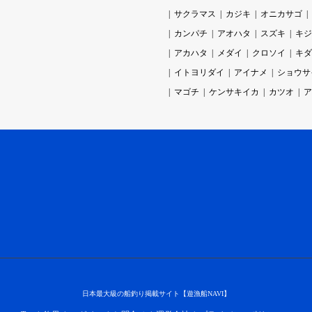
サクラマス
カジキ
オニカサゴ
カンパチ
アオハタ
スズキ
キジ
アカハタ
メダイ
クロソイ
キダ
イトヨリダイ
アイナメ
ショウサ
マゴチ
ケンサキイカ
カツオ
ア
日本最大級の船釣り掲載サイト【遊漁船NAVI】