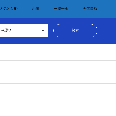
人気釣り船
釣果
一攫千金
天気情報
から選ぶ