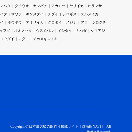
マハタ
タチウオ
カンパチ
アカムツ
ヤリイカ
ヒラマサ
ハタ
サワラ
キンメダイ
チダイ
シロギス
スルメイカ
イ
ホウボウ
アオリイカ
クロダイ
メジナ
アラ
シログチ
イフグ
オオメハタ
ウスメバル
イシダイ
キハダ
シマアジ
コウダイ
マダコ
チカメキントキ
Copyright
©
日本最大級の船釣り掲載サイト【遊漁船NAVI】
. All