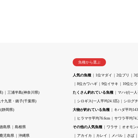
魚種から選ぶ
人気の魚種
1位マダイ
2位ブリ
3
8位カワハギ
9位イサキ
10位ヒ
)
三浦半島(神奈川県)
たくさん釣れている魚種
マハゼ(一人平
九十九里・銚子(千葉県)
シロギス(一人平均24.1匹)
シログチ(
(静岡県)
大物が釣れている魚種
キハダ平均143.
ヒラマサ平均76.6cm
サワラ平均74.
徳島県
島根県
その他の人気魚種
ワラサ
オオモン
鹿児島県
沖縄県
アカイカ
カレイ
メバル
さば