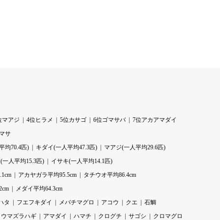
位マアジ
4位ヒラメ
5位カサゴ
6位ゴマサバ
7位アカアマダイ
ラマサ
均70.4匹)
キダイ(一人平均47.3匹)
マアジ(一人平均29.6匹)
一人平均15.3匹)
イサキ(一人平均14.1匹)
1cm
アカヤガラ平均95.5cm
タチウオ平均86.4cm
2cm
メダイ平均64.3cm
ハタ
フエフキダイ
メバチマグロ
アコウ
クエ
石鯛
ウマズラハギ
アマダイ
ハマチ
クログチ
サゴシ
クロマグロ