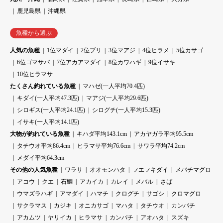
鹿児島県
沖縄県
魚種から選ぶ
人気の魚種
1位マダイ
2位ブリ
3位マアジ
4位ヒラメ
5位カサゴ
6位ゴマサバ
7位アカアマダイ
8位カワハギ
9位イサキ
10位ヒラマサ
たくさん釣れている魚種
マハゼ(一人平均70.4匹)
キダイ(一人平均47.3匹)
マアジ(一人平均29.6匹)
シロギス(一人平均24.1匹)
シログチ(一人平均15.3匹)
イサキ(一人平均14.1匹)
大物が釣れている魚種
キハダ平均143.1cm
アカヤガラ平均95.5cm
タチウオ平均86.4cm
ヒラマサ平均76.6cm
サワラ平均74.2cm
メダイ平均64.3cm
その他の人気魚種
ワラサ
オオモンハタ
フエフキダイ
メバチマグロ
アコウ
クエ
石鯛
アカイカ
カレイ
メバル
さば
ウマズラハギ
アマダイ
ハマチ
クログチ
サゴシ
クロマグロ
サクラマス
カジキ
オニカサゴ
マハタ
タチウオ
カンパチ
アカムツ
ヤリイカ
ヒラマサ
カンパチ
アオハタ
スズキ