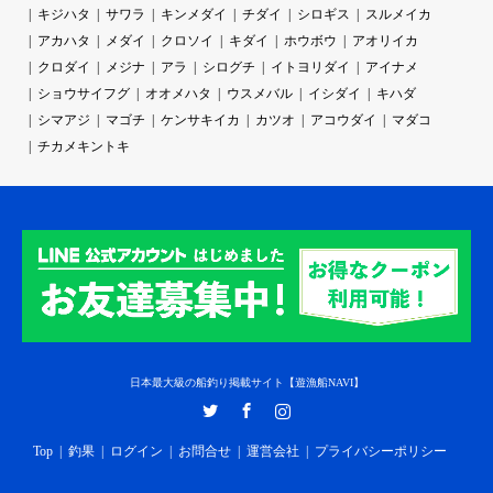
キジハタ
サワラ
キンメダイ
チダイ
シロギス
スルメイカ
アカハタ
メダイ
クロソイ
キダイ
ホウボウ
アオリイカ
クロダイ
メジナ
アラ
シログチ
イトヨリダイ
アイナメ
ショウサイフグ
オオメハタ
ウスメバル
イシダイ
キハダ
シマアジ
マゴチ
ケンサキイカ
カツオ
アコウダイ
マダコ
チカメキントキ
日本最大級の船釣り掲載サイト【遊漁船NAVI】
Twitter
Facebook
Instagram
Top
釣果
ログイン
お問合せ
運営会社
プライバシーポリシー