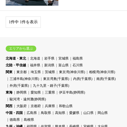
1件中 1件を表示
エリアから選ぶ
北海道・東北
北海道
岩手県
宮城県
福島県
北陸・甲信越
福井県
新潟県
富山県
石川県
関東
東京都
埼玉県
茨城県
東京湾(神奈川県)
相模湾(神奈川県)
三浦半島(神奈川県)
東京湾奥(千葉県)
内房(千葉県)
南房(千葉県)
外房(千葉県)
九十九里・銚子(千葉県)
東海
静岡県
愛知県
三重県
伊豆半島(静岡県)
駿河湾・遠州灘(静岡県)
関西
大阪府
京都府
兵庫県
和歌山県
中国・四国
広島県
鳥取県
高知県
愛媛県
山口県
岡山県
徳島県
島根県
九州・沖縄
福岡県
佐賀県
熊本県
長崎県
宮崎県
大分県