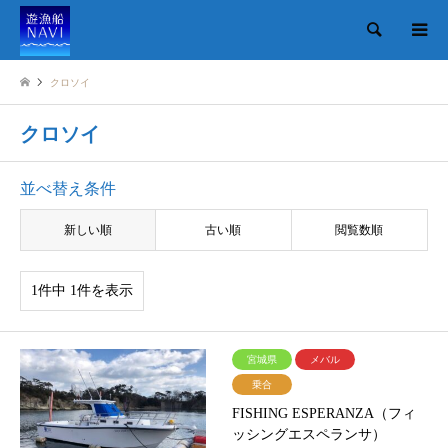
検索
クロソイ
クロソイ
並べ替え条件
新しい順
古い順
閲覧数順
1件中 1件を表示
宮城県
メバル
乗合
FISHING ESPERANZA（フィ
ッシングエスペランサ）