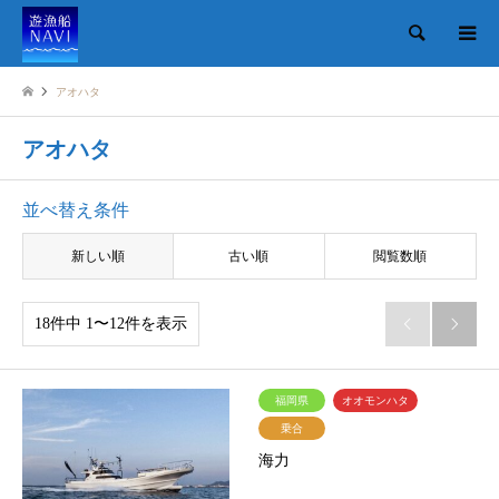
検索
アオハタ
アオハタ
並べ替え条件
新しい順
古い順
閲覧数順
18件中 1〜12件を表示


福岡県
オオモンハタ
乗合
海力