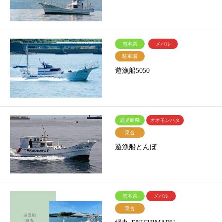
熊本県
メバル
駐車場
遊漁船5050
鹿児島県
オオモンハタ
乗合
遊漁船とんぼ
熊本県
メバル
乗合