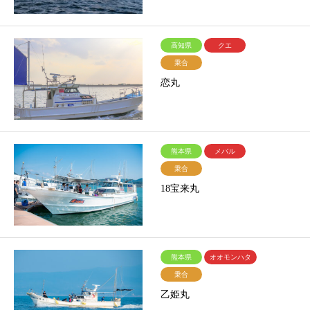
高知県
クエ
乗合
恋丸
熊本県
メバル
乗合
18宝来丸
熊本県
オオモンハタ
乗合
乙姫丸