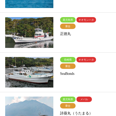
鹿児島県
オオモンハタ
乗合
正徳丸
長崎県
オオモンハタ
乗合
SeaBonds
鹿児島県
メバル
乗合
詩葵丸（うたまる）