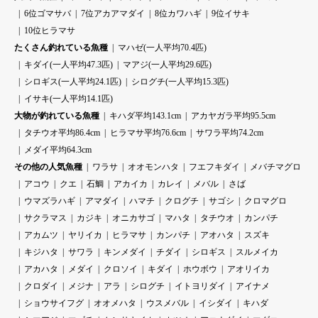
6位ゴマサバ
7位アカアマダイ
8位カワハギ
9位イサキ
10位ヒラマサ
たくさん釣れている魚種
マハゼ(一人平均70.4匹)
キダイ(一人平均47.3匹)
マアジ(一人平均29.6匹)
シロギス(一人平均24.1匹)
シログチ(一人平均15.3匹)
イサキ(一人平均14.1匹)
大物が釣れている魚種
キハダ平均143.1cm
アカヤガラ平均95.5cm
タチウオ平均86.4cm
ヒラマサ平均76.6cm
サワラ平均74.2cm
メダイ平均64.3cm
その他の人気魚種
ワラサ
オオモンハタ
フエフキダイ
メバチマグロ
アコウ
クエ
石鯛
アカイカ
カレイ
メバル
さば
ウマズラハギ
アマダイ
ハマチ
クログチ
サゴシ
クロマグロ
サクラマス
カジキ
オニカサゴ
マハタ
タチウオ
カンパチ
アカムツ
ヤリイカ
ヒラマサ
カンパチ
アオハタ
スズキ
キジハタ
サワラ
キンメダイ
チダイ
シロギス
スルメイカ
アカハタ
メダイ
クロソイ
キダイ
ホウボウ
アオリイカ
クロダイ
メジナ
アラ
シログチ
イトヨリダイ
アイナメ
ショウサイフグ
オオメハタ
ウスメバル
イシダイ
キハダ