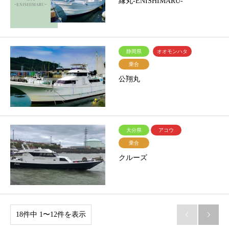
縁丸-ENISHIMARU-
静岡県
オオモンハタ
乗合
公翔丸
大分県
アコウ
乗合
クルーズ
18件中 1〜12件を表示

