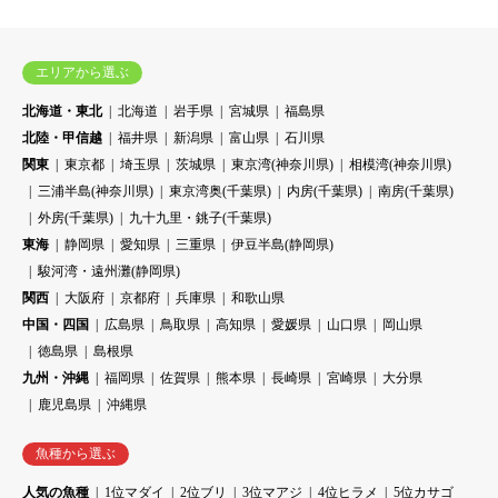
エリアから選ぶ
北海道・東北
北海道
岩手県
宮城県
福島県
北陸・甲信越
福井県
新潟県
富山県
石川県
関東
東京都
埼玉県
茨城県
東京湾(神奈川県)
相模湾(神奈川県)
三浦半島(神奈川県)
東京湾奥(千葉県)
内房(千葉県)
南房(千葉県)
外房(千葉県)
九十九里・銚子(千葉県)
東海
静岡県
愛知県
三重県
伊豆半島(静岡県)
駿河湾・遠州灘(静岡県)
関西
大阪府
京都府
兵庫県
和歌山県
中国・四国
広島県
鳥取県
高知県
愛媛県
山口県
岡山県
徳島県
島根県
九州・沖縄
福岡県
佐賀県
熊本県
長崎県
宮崎県
大分県
鹿児島県
沖縄県
魚種から選ぶ
人気の魚種
1位マダイ
2位ブリ
3位マアジ
4位ヒラメ
5位カサゴ