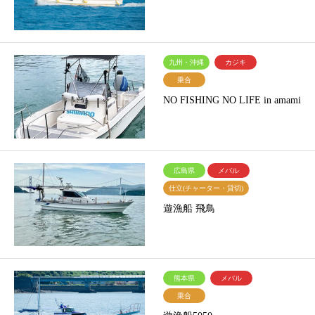
九州・沖縄
カジキ
乗合
NO FISHING NO LIFE in amami
広島県
メバル
仕立(チャーター・貸切)
遊漁船 飛鳥
熊本県
メバル
乗合