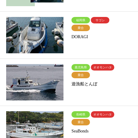
福岡県
サゴシ
乗合
DORAGI
鹿児島県
オオモンハタ
乗合
遊漁船とんぼ
長崎県
オオモンハタ
乗合
SeaBonds