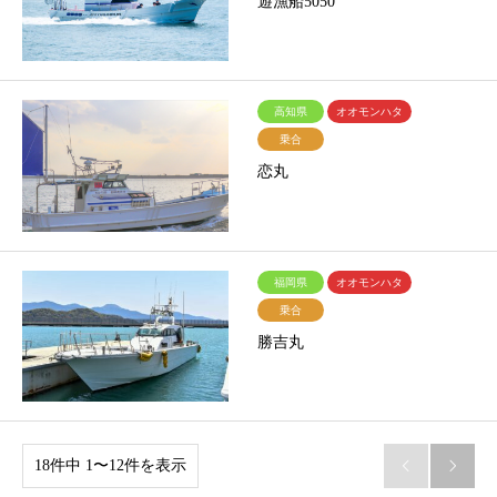
遊漁船5050
高知県
オオモンハタ
乗合
恋丸
福岡県
オオモンハタ
乗合
勝吉丸
18件中 1〜12件を表示

