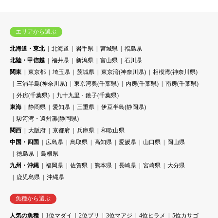
エリアから選ぶ
北海道・東北
北海道
岩手県
宮城県
福島県
北陸・甲信越
福井県
新潟県
富山県
石川県
関東
東京都
埼玉県
茨城県
東京湾(神奈川県)
相模湾(神奈川県)
三浦半島(神奈川県)
東京湾奥(千葉県)
内房(千葉県)
南房(千葉県)
外房(千葉県)
九十九里・銚子(千葉県)
東海
静岡県
愛知県
三重県
伊豆半島(静岡県)
駿河湾・遠州灘(静岡県)
関西
大阪府
京都府
兵庫県
和歌山県
中国・四国
広島県
鳥取県
高知県
愛媛県
山口県
岡山県
徳島県
島根県
九州・沖縄
福岡県
佐賀県
熊本県
長崎県
宮崎県
大分県
鹿児島県
沖縄県
魚種から選ぶ
人気の魚種
1位マダイ
2位ブリ
3位マアジ
4位ヒラメ
5位カサゴ