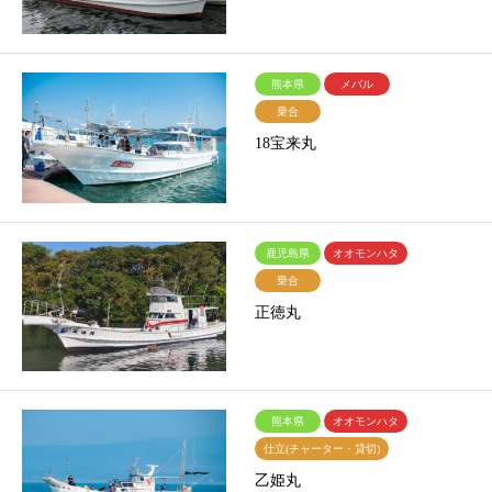
熊本県
メバル
乗合
18宝来丸
鹿児島県
オオモンハタ
乗合
正徳丸
熊本県
オオモンハタ
仕立(チャーター・貸切)
乙姫丸