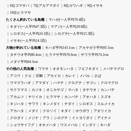
6位ゴマサバ
7位アカアマダイ
8位カワハギ
9位イサキ
10位ヒラマサ
たくさん釣れている魚種
マハゼ(一人平均70.4匹)
キダイ(一人平均47.3匹)
マアジ(一人平均29.6匹)
シロギス(一人平均24.1匹)
シログチ(一人平均15.3匹)
イサキ(一人平均14.1匹)
大物が釣れている魚種
キハダ平均143.1cm
アカヤガラ平均95.5cm
タチウオ平均86.4cm
ヒラマサ平均76.6cm
サワラ平均74.2cm
メダイ平均64.3cm
その他の人気魚種
ワラサ
オオモンハタ
フエフキダイ
メバチマグロ
アコウ
クエ
石鯛
アカイカ
カレイ
メバル
さば
ウマズラハギ
アマダイ
ハマチ
クログチ
サゴシ
クロマグロ
サクラマス
カジキ
オニカサゴ
マハタ
タチウオ
カンパチ
アカムツ
ヤリイカ
ヒラマサ
カンパチ
アオハタ
スズキ
キジハタ
サワラ
キンメダイ
チダイ
シロギス
スルメイカ
アカハタ
メダイ
クロソイ
キダイ
ホウボウ
アオリイカ
クロダイ
メジナ
アラ
シログチ
イトヨリダイ
アイナメ
ショウサイフグ
オオメハタ
ウスメバル
イシダイ
キハダ