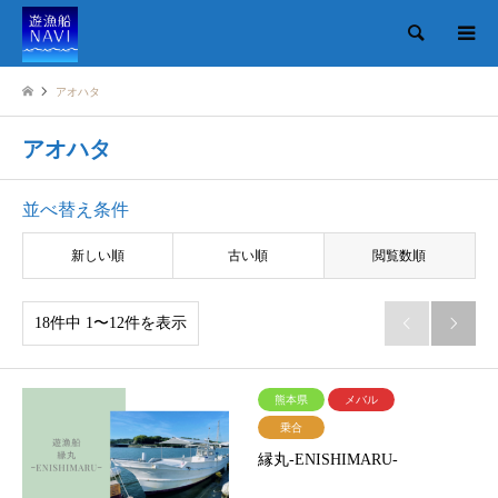
検索
アオハタ
アオハタ
並べ替え条件
新しい順
古い順
閲覧数順
18件中 1〜12件を表示


熊本県
メバル
乗合
縁丸-ENISHIMARU-