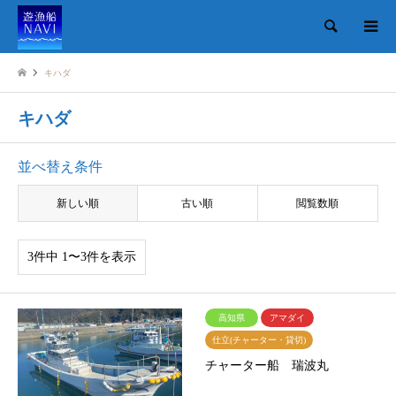
検索
キハダ
キハダ
並べ替え条件
新しい順
古い順
閲覧数順
3件中 1〜3件を表示
高知県
アマダイ
仕立(チャーター・貸切)
チャーター船 瑞波丸