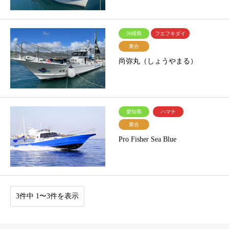
沖縄県
フエフキダイ
乗合
尚弥丸（しょうやまる）
愛知県
ハマチ
乗合
Pro Fisher Sea Blue
3件中 1〜3件を表示