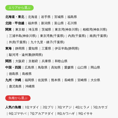
エリアから選ぶ
北海道・東北
北海道
岩手県
宮城県
福島県
北陸・甲信越
福井県
新潟県
富山県
石川県
関東
東京都
埼玉県
茨城県
東京湾(神奈川県)
相模湾(神奈川県)
三浦半島(神奈川県)
東京湾奥(千葉県)
内房(千葉県)
南房(千葉県)
外房(千葉県)
九十九里・銚子(千葉県)
東海
静岡県
愛知県
三重県
伊豆半島(静岡県)
駿河湾・遠州灘(静岡県)
関西
大阪府
京都府
兵庫県
和歌山県
中国・四国
広島県
鳥取県
高知県
愛媛県
山口県
岡山県
徳島県
島根県
九州・沖縄
福岡県
佐賀県
熊本県
長崎県
宮崎県
大分県
鹿児島県
沖縄県
魚種から選ぶ
人気の魚種
1位マダイ
2位ブリ
3位マアジ
4位ヒラメ
5位カサゴ
6位ゴマサバ
7位アカアマダイ
8位カワハギ
9位イサキ