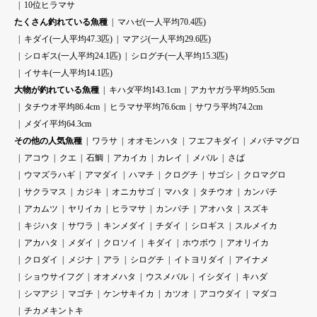
10位ヒラマサ
たくさん釣れている魚種
マハゼ(一人平均70.4匹)
キダイ(一人平均47.3匹)
マアジ(一人平均29.6匹)
シロギス(一人平均24.1匹)
シログチ(一人平均15.3匹)
イサキ(一人平均14.1匹)
大物が釣れている魚種
キハダ平均143.1cm
アカヤガラ平均95.5cm
タチウオ平均86.4cm
ヒラマサ平均76.6cm
サワラ平均74.2cm
メダイ平均64.3cm
その他の人気魚種
ワラサ
オオモンハタ
フエフキダイ
メバチマグロ
アコウ
クエ
石鯛
アカイカ
カレイ
メバル
さば
ウマズラハギ
アマダイ
ハマチ
クログチ
サゴシ
クロマグロ
サクラマス
カジキ
オニカサゴ
マハタ
タチウオ
カンパチ
アカムツ
ヤリイカ
ヒラマサ
カンパチ
アオハタ
スズキ
キジハタ
サワラ
キンメダイ
チダイ
シロギス
スルメイカ
アカハタ
メダイ
クロソイ
キダイ
ホウボウ
アオリイカ
クロダイ
メジナ
アラ
シログチ
イトヨリダイ
アイナメ
ショウサイフグ
オオメハタ
ウスメバル
イシダイ
キハダ
シマアジ
マゴチ
ケンサキイカ
カツオ
アコウダイ
マダコ
チカメキントキ