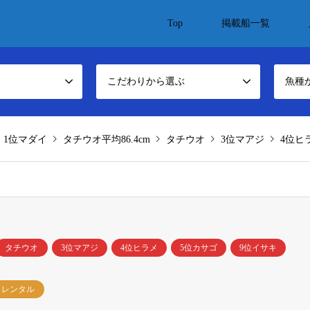
Top
掲載船一覧
こだわりから選ぶ
魚種
1位マダイ
タチウオ平均86.4cm
タチウオ
3位マアジ
4位ヒ
タチウオ
3位マアジ
4位ヒラメ
5位カサゴ
9位イサキ
レンタル