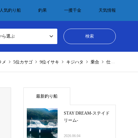
人気釣り船
釣果
一攫千金
天気情報
から選ぶ
ラメ
5位カサゴ
9位イサキ
キジハタ
乗合
仕立(チャーター・貸切)
最新釣り船
STAY DREAM-ステイド
リーム-
2026.06.04