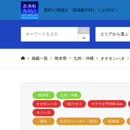
船釣り情報は「遊漁船NAVI」にお任せ！
and
エリアから選ぶ
or
掲載一覧
熊本県
九州・沖縄
オオモンハタ
熊本県
九州・沖縄
オオモンハタ
1位マダイ
タチウオ平均86.4cm
キジハタ
乗合
仕立(チャーター・貸切)
駐車場