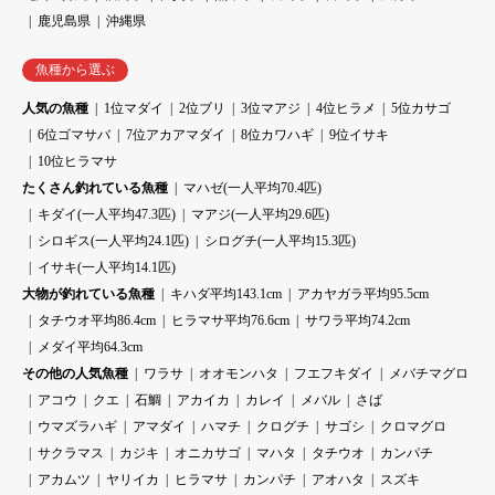
鹿児島県
沖縄県
魚種から選ぶ
人気の魚種
1位マダイ
2位ブリ
3位マアジ
4位ヒラメ
5位カサゴ
6位ゴマサバ
7位アカアマダイ
8位カワハギ
9位イサキ
10位ヒラマサ
たくさん釣れている魚種
マハゼ(一人平均70.4匹)
キダイ(一人平均47.3匹)
マアジ(一人平均29.6匹)
シロギス(一人平均24.1匹)
シログチ(一人平均15.3匹)
イサキ(一人平均14.1匹)
大物が釣れている魚種
キハダ平均143.1cm
アカヤガラ平均95.5cm
タチウオ平均86.4cm
ヒラマサ平均76.6cm
サワラ平均74.2cm
メダイ平均64.3cm
その他の人気魚種
ワラサ
オオモンハタ
フエフキダイ
メバチマグロ
アコウ
クエ
石鯛
アカイカ
カレイ
メバル
さば
ウマズラハギ
アマダイ
ハマチ
クログチ
サゴシ
クロマグロ
サクラマス
カジキ
オニカサゴ
マハタ
タチウオ
カンパチ
アカムツ
ヤリイカ
ヒラマサ
カンパチ
アオハタ
スズキ