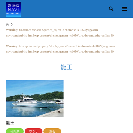
検索
Warning
: Undefined variable $queried_object in
/home/xs141869/yugyosen-
navi.com/public_html/wp-content/themes/gensen_tcd050/breadcrumb.php
on line
69
Warning
: Attempt to read property "display_name" on null in
/home/xs141869/yugyosen-
navi.com/public_html/wp-content/themes/gensen_tcd050/breadcrumb.php
on line
69
龍王
龍王
福岡県
ワラサ
乗合