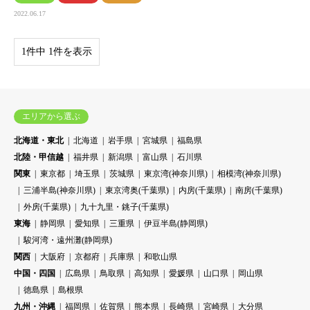
2022.06.17
1件中 1件を表示
エリアから選ぶ
北海道・東北
北海道
岩手県
宮城県
福島県
北陸・甲信越
福井県
新潟県
富山県
石川県
関東
東京都
埼玉県
茨城県
東京湾(神奈川県)
相模湾(神奈川県)
三浦半島(神奈川県)
東京湾奥(千葉県)
内房(千葉県)
南房(千葉県)
外房(千葉県)
九十九里・銚子(千葉県)
東海
静岡県
愛知県
三重県
伊豆半島(静岡県)
駿河湾・遠州灘(静岡県)
関西
大阪府
京都府
兵庫県
和歌山県
中国・四国
広島県
鳥取県
高知県
愛媛県
山口県
岡山県
徳島県
島根県
九州・沖縄
福岡県
佐賀県
熊本県
長崎県
宮崎県
大分県