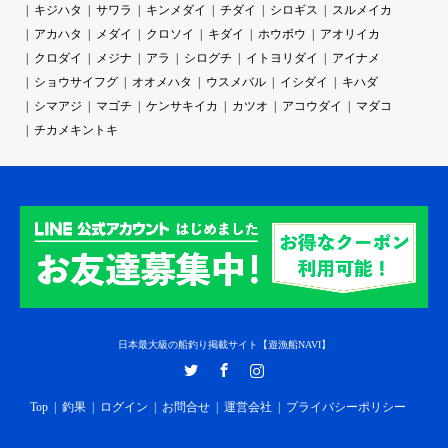
キジハタ
サワラ
キンメダイ
チダイ
シロギス
スルメイカ
アカハタ
メダイ
クロソイ
キダイ
ホウボウ
アオリイカ
クロダイ
メジナ
アラ
シログチ
イトヨリダイ
アイナメ
ショウサイフグ
オオメハタ
ウスメバル
イシダイ
キハダ
シマアジ
マゴチ
ケンサキイカ
カツオ
アコウダイ
マダコ
チカメキントキ
日本最大級の船釣り掲載サイト【遊漁船NAVI】
Twitter
Facebook
Instagram
Top
釣果
ログイン
お問合せ
運営会社
プライバシーポリシー