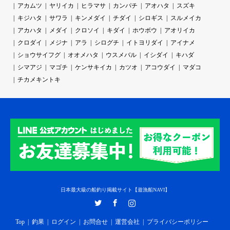
アカムツ
ヤリイカ
ヒラマサ
カンパチ
アオハタ
スズキ
キジハタ
サワラ
キンメダイ
チダイ
シロギス
スルメイカ
アカハタ
メダイ
クロソイ
キダイ
ホウボウ
アオリイカ
クロダイ
メジナ
アラ
シログチ
イトヨリダイ
アイナメ
ショウサイフグ
オオメハタ
ウスメバル
イシダイ
キハダ
シマアジ
マゴチ
ケンサキイカ
カツオ
アコウダイ
マダコ
チカメキントキ
日本最大級の船釣り掲載サイト【遊漁船NAVI】
Twitter
Facebook
Instagram
Top
釣果
ログイン
お問合せ
運営会社
プライバシーポリシー