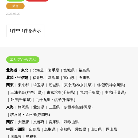
乗合
2025.05.27
1件中 1件を表示
エリアから選ぶ
北海道・東北
北海道
岩手県
宮城県
福島県
北陸・甲信越
福井県
新潟県
富山県
石川県
関東
東京都
埼玉県
茨城県
東京湾(神奈川県)
相模湾(神奈川県)
三浦半島(神奈川県)
東京湾奥(千葉県)
内房(千葉県)
南房(千葉県)
外房(千葉県)
九十九里・銚子(千葉県)
東海
静岡県
愛知県
三重県
伊豆半島(静岡県)
駿河湾・遠州灘(静岡県)
関西
大阪府
京都府
兵庫県
和歌山県
中国・四国
広島県
鳥取県
高知県
愛媛県
山口県
岡山県
徳島県
島根県