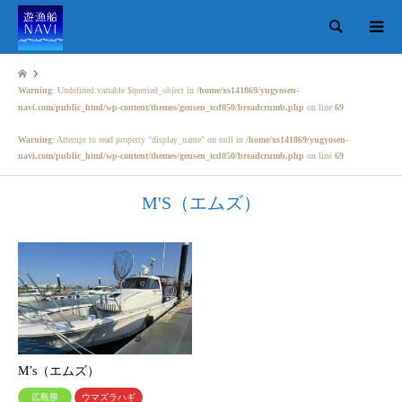
検索
Warning
: Undefined variable $queried_object in
/home/xs141869/yugyosen-
navi.com/public_html/wp-content/themes/gensen_tcd050/breadcrumb.php
on line
69
Warning
: Attempt to read property "display_name" on null in
/home/xs141869/yugyosen-
navi.com/public_html/wp-content/themes/gensen_tcd050/breadcrumb.php
on line
69
M'S（エムズ）
M’s（エムズ）
広島県
ウマズラハギ