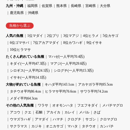
九州・沖縄
福岡県
佐賀県
熊本県
長崎県
宮崎県
大分県
鹿児島県
沖縄県
魚種から選ぶ
人気の魚種
1位マダイ
2位ブリ
3位マアジ
4位ヒラメ
5位カサゴ
6位ゴマサバ
7位アカアマダイ
8位カワハギ
9位イサキ
10位ヒラマサ
たくさん釣れている魚種
マハゼ(一人平均70.4匹)
キダイ(一人平均47.3匹)
マアジ(一人平均29.6匹)
シロギス(一人平均24.1匹)
シログチ(一人平均15.3匹)
イサキ(一人平均14.1匹)
大物が釣れている魚種
キハダ平均143.1cm
アカヤガラ平均95.5cm
タチウオ平均86.4cm
ヒラマサ平均76.6cm
サワラ平均74.2cm
メダイ平均64.3cm
その他の人気魚種
ワラサ
オオモンハタ
フエフキダイ
メバチマグロ
アコウ
クエ
石鯛
アカイカ
カレイ
メバル
さば
ウマズラハギ
アマダイ
ハマチ
クログチ
サゴシ
クロマグロ
サクラマス
カジキ
オニカサゴ
マハタ
タチウオ
カンパチ