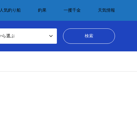
人気釣り船
釣果
一攫千金
天気情報
から選ぶ
dcrumb.php
on line
69
_tcd050/breadcrumb.php
on line
69