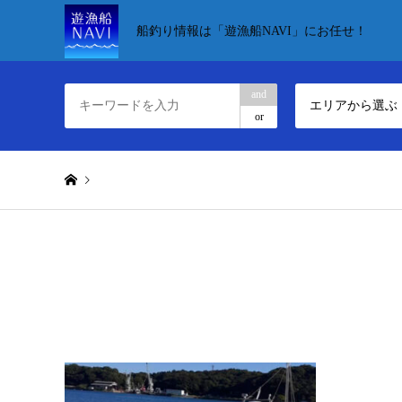
船釣り情報は「遊漁船NAVI」にお任せ！
and
エリアから選ぶ
or
Warning
: Undefined variable $queried_object in
/home/xs141869
Warning
: Attempt to read property "display_name" on null in
/h