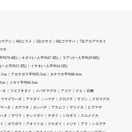
位マアジ
4位ヒラメ
5位カサゴ
6位ゴマサバ
7位アカアマダイ
ラマサ
均70.4匹)
キダイ(一人平均47.3匹)
マアジ(一人平均29.6匹)
一人平均15.3匹)
イサキ(一人平均14.1匹)
1cm
アカヤガラ平均95.5cm
タチウオ平均86.4cm
2cm
メダイ平均64.3cm
ハタ
フエフキダイ
メバチマグロ
アコウ
クエ
石鯛
ウマズラハギ
アマダイ
ハマチ
クログチ
サゴシ
クロマグロ
マハタ
タチウオ
カンパチ
アカムツ
ヤリイカ
ヒラマサ
ハタ
サワラ
キンメダイ
チダイ
シロギス
スルメイカ
イ
ホウボウ
アオリイカ
クロダイ
メジナ
アラ
シログチ
イフグ
オオメハタ
ウスメバル
イシダイ
キハダ
シマアジ