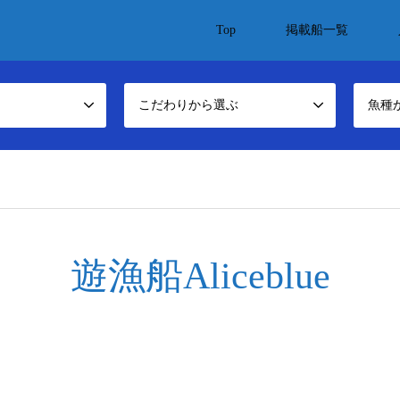
Top
掲載船一覧
こだわりから選ぶ
魚種
/yugyosen-navi.com/public_html/wp-content/themes/gensen_tcd050/brea
遊漁船Aliceblue
ome/xs141869/yugyosen-navi.com/public_html/wp-content/themes/gensen