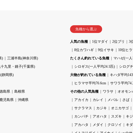
魚種から選ぶ
人気の魚種
1位マダイ
2位ブリ
3
8位カワハギ
9位イサキ
10位ヒ
)
三浦半島(神奈川県)
たくさん釣れている魚種
マハゼ(一人平
九十九里・銚子(千葉県)
シロギス(一人平均24.1匹)
シログチ(
(静岡県)
大物が釣れている魚種
キハダ平均143.
ヒラマサ平均76.6cm
サワラ平均74.
徳島県
島根県
その他の人気魚種
ワラサ
オオモン
鹿児島県
沖縄県
アカイカ
カレイ
メバル
さば
サクラマス
カジキ
オニカサゴ
カンパチ
アオハタ
スズキ
キジ
アカハタ
メダイ
クロソイ
キダ
イトヨリダイ
アイナメ
ショウサ