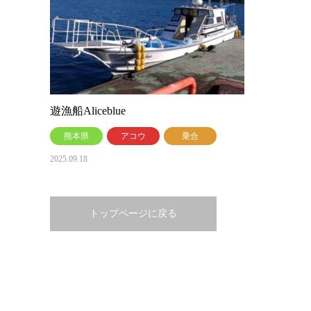
遊漁船Aliceblue
熊本県
アコウ
乗合
2025.09.18
トップページに戻る