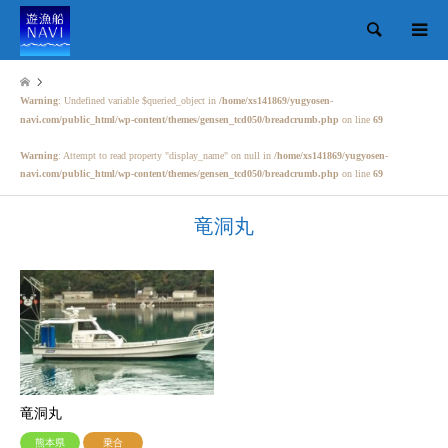
検索
Warning
: Undefined variable $queried_object in
/home/xs141869/yugyosen-
navi.com/public_html/wp-content/themes/gensen_tcd050/breadcrumb.php
on line
69
Warning
: Attempt to read property "display_name" on null in
/home/xs141869/yugyosen-
navi.com/public_html/wp-content/themes/gensen_tcd050/breadcrumb.php
on line
69
竜洞丸
竜洞丸
熊本県
乗合