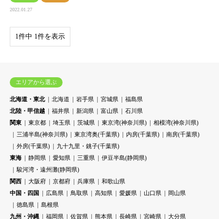
2022.01.27
1件中 1件を表示
エリアから選ぶ
北海道・東北
北海道
岩手県
宮城県
福島県
北陸・甲信越
福井県
新潟県
富山県
石川県
関東
東京都
埼玉県
茨城県
東京湾(神奈川県)
相模湾(神奈川県)
三浦半島(神奈川県)
東京湾奥(千葉県)
内房(千葉県)
南房(千葉県)
外房(千葉県)
九十九里・銚子(千葉県)
東海
静岡県
愛知県
三重県
伊豆半島(静岡県)
駿河湾・遠州灘(静岡県)
関西
大阪府
京都府
兵庫県
和歌山県
中国・四国
広島県
鳥取県
高知県
愛媛県
山口県
岡山県
徳島県
島根県
九州・沖縄
福岡県
佐賀県
熊本県
長崎県
宮崎県
大分県