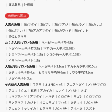
鹿児島県
沖縄県
魚種から選ぶ
人気の魚種
1位マダイ
2位ブリ
3位マアジ
4位ヒラメ
5位カサゴ
6位ゴマサバ
7位アカアマダイ
8位カワハギ
9位イサキ
10位ヒラマサ
たくさん釣れている魚種
マハゼ(一人平均70.4匹)
キダイ(一人平均47.3匹)
マアジ(一人平均29.6匹)
シロギス(一人平均24.1匹)
シログチ(一人平均15.3匹)
イサキ(一人平均14.1匹)
大物が釣れている魚種
キハダ平均143.1cm
アカヤガラ平均95.5cm
タチウオ平均86.4cm
ヒラマサ平均76.6cm
サワラ平均74.2cm
メダイ平均64.3cm
その他の人気魚種
ワラサ
オオモンハタ
フエフキダイ
メバチマグロ
アコウ
クエ
石鯛
アカイカ
カレイ
メバル
さば
ウマズラハギ
アマダイ
ハマチ
クログチ
サゴシ
クロマグロ
サクラマス
カジキ
オニカサゴ
マハタ
タチウオ
カンパチ
アカムツ
ヤリイカ
ヒラマサ
カンパチ
アオハタ
スズキ