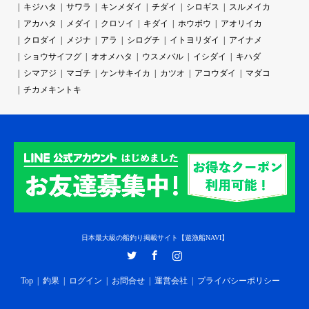
キジハタ
サワラ
キンメダイ
チダイ
シロギス
スルメイカ
アカハタ
メダイ
クロソイ
キダイ
ホウボウ
アオリイカ
クロダイ
メジナ
アラ
シログチ
イトヨリダイ
アイナメ
ショウサイフグ
オオメハタ
ウスメバル
イシダイ
キハダ
シマアジ
マゴチ
ケンサキイカ
カツオ
アコウダイ
マダコ
チカメキントキ
日本最大級の船釣り掲載サイト【遊漁船NAVI】
Twitter
Facebook
Instagram
Top
釣果
ログイン
お問合せ
運営会社
プライバシーポリシー