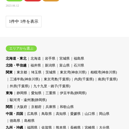
2023.06.12
1件中 1件を表示
エリアから選ぶ
北海道・東北
北海道
岩手県
宮城県
福島県
北陸・甲信越
福井県
新潟県
富山県
石川県
関東
東京都
埼玉県
茨城県
東京湾(神奈川県)
相模湾(神奈川県)
三浦半島(神奈川県)
東京湾奥(千葉県)
内房(千葉県)
南房(千葉県)
外房(千葉県)
九十九里・銚子(千葉県)
東海
静岡県
愛知県
三重県
伊豆半島(静岡県)
駿河湾・遠州灘(静岡県)
関西
大阪府
京都府
兵庫県
和歌山県
中国・四国
広島県
鳥取県
高知県
愛媛県
山口県
岡山県
徳島県
島根県
九州・沖縄
福岡県
佐賀県
熊本県
長崎県
宮崎県
大分県