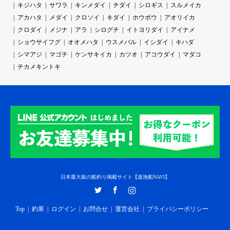
キジハタ
サワラ
キンメダイ
チダイ
シロギス
スルメイカ
アカハタ
メダイ
クロソイ
キダイ
ホウボウ
アオリイカ
クロダイ
メジナ
アラ
シログチ
イトヨリダイ
アイナメ
ショウサイフグ
オオメハタ
ウスメバル
イシダイ
キハダ
シマアジ
マゴチ
ケンサキイカ
カツオ
アコウダイ
マダコ
チカメキントキ
日本最大級の船釣り掲載サイト【遊漁船NAVI】
Twitter
Facebook
Instagram
Top
釣果
ログイン
お問合せ
運営会社
プライバシーポリシー