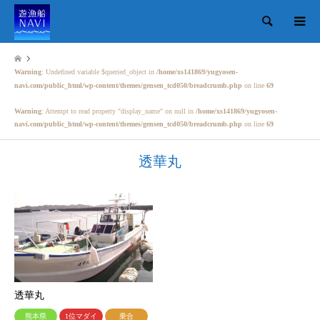
検索
Warning
: Undefined variable $queried_object in
/home/xs141869/yugyosen-
navi.com/public_html/wp-content/themes/gensen_tcd050/breadcrumb.php
on line
69
Warning
: Attempt to read property "display_name" on null in
/home/xs141869/yugyosen-
navi.com/public_html/wp-content/themes/gensen_tcd050/breadcrumb.php
on line
69
透華丸
透華丸
熊本県
1位マダイ
乗合