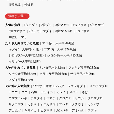
鹿児島県
沖縄県
魚種から選ぶ
人気の魚種
1位マダイ
2位ブリ
3位マアジ
4位ヒラメ
5位カサゴ
6位ゴマサバ
7位アカアマダイ
8位カワハギ
9位イサキ
10位ヒラマサ
たくさん釣れている魚種
マハゼ(一人平均70.4匹)
キダイ(一人平均47.3匹)
マアジ(一人平均29.6匹)
シロギス(一人平均24.1匹)
シログチ(一人平均15.3匹)
イサキ(一人平均14.1匹)
大物が釣れている魚種
キハダ平均143.1cm
アカヤガラ平均95.5cm
タチウオ平均86.4cm
ヒラマサ平均76.6cm
サワラ平均74.2cm
メダイ平均64.3cm
その他の人気魚種
ワラサ
オオモンハタ
フエフキダイ
メバチマグロ
アコウ
クエ
石鯛
アカイカ
カレイ
メバル
さば
ウマズラハギ
アマダイ
ハマチ
クログチ
サゴシ
クロマグロ
サクラマス
カジキ
オニカサゴ
マハタ
タチウオ
カンパチ
アカムツ
ヤリイカ
ヒラマサ
カンパチ
アオハタ
スズキ