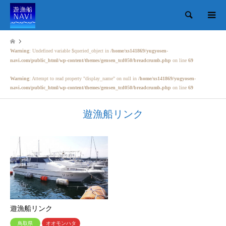
検索
Warning
: Undefined variable $queried_object in
/home/xs141869/yugyosen-
navi.com/public_html/wp-content/themes/gensen_tcd050/breadcrumb.php
on line
69
Warning
: Attempt to read property "display_name" on null in
/home/xs141869/yugyosen-
navi.com/public_html/wp-content/themes/gensen_tcd050/breadcrumb.php
on line
69
遊漁船リンク
遊漁船リンク
鳥取県
オオモンハタ