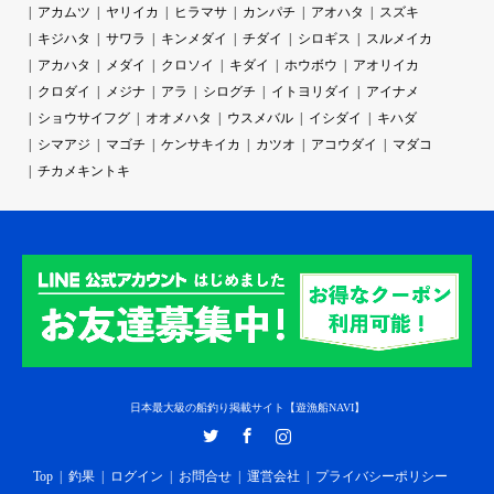
アカムツ
ヤリイカ
ヒラマサ
カンパチ
アオハタ
スズキ
キジハタ
サワラ
キンメダイ
チダイ
シロギス
スルメイカ
アカハタ
メダイ
クロソイ
キダイ
ホウボウ
アオリイカ
クロダイ
メジナ
アラ
シログチ
イトヨリダイ
アイナメ
ショウサイフグ
オオメハタ
ウスメバル
イシダイ
キハダ
シマアジ
マゴチ
ケンサキイカ
カツオ
アコウダイ
マダコ
チカメキントキ
日本最大級の船釣り掲載サイト【遊漁船NAVI】
Twitter
Facebook
Instagram
Top
釣果
ログイン
お問合せ
運営会社
プライバシーポリシー