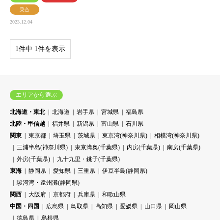
乗合
2023.12.04
1件中 1件を表示
エリアから選ぶ
北海道・東北
北海道
岩手県
宮城県
福島県
北陸・甲信越
福井県
新潟県
富山県
石川県
関東
東京都
埼玉県
茨城県
東京湾(神奈川県)
相模湾(神奈川県)
三浦半島(神奈川県)
東京湾奥(千葉県)
内房(千葉県)
南房(千葉県)
外房(千葉県)
九十九里・銚子(千葉県)
東海
静岡県
愛知県
三重県
伊豆半島(静岡県)
駿河湾・遠州灘(静岡県)
関西
大阪府
京都府
兵庫県
和歌山県
中国・四国
広島県
鳥取県
高知県
愛媛県
山口県
岡山県
徳島県
島根県