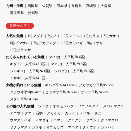
九州・沖縄
福岡県
佐賀県
熊本県
長崎県
宮崎県
大分県
鹿児島県
沖縄県
魚種から選ぶ
人気の魚種
1位マダイ
2位ブリ
3位マアジ
4位ヒラメ
5位カサゴ
6位ゴマサバ
7位アカアマダイ
8位カワハギ
9位イサキ
10位ヒラマサ
たくさん釣れている魚種
マハゼ(一人平均70.4匹)
キダイ(一人平均47.3匹)
マアジ(一人平均29.6匹)
シロギス(一人平均24.1匹)
シログチ(一人平均15.3匹)
イサキ(一人平均14.1匹)
大物が釣れている魚種
キハダ平均143.1cm
アカヤガラ平均95.5cm
タチウオ平均86.4cm
ヒラマサ平均76.6cm
サワラ平均74.2cm
メダイ平均64.3cm
その他の人気魚種
ワラサ
オオモンハタ
フエフキダイ
メバチマグロ
アコウ
クエ
石鯛
アカイカ
カレイ
メバル
さば
ウマズラハギ
アマダイ
ハマチ
クログチ
サゴシ
クロマグロ
サクラマス
カジキ
オニカサゴ
マハタ
タチウオ
カンパチ