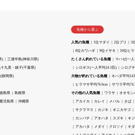
魚種から選ぶ
人気の魚種
1位マダイ
2位ブリ
3
8位カワハギ
9位イサキ
10位ヒ
)
三浦半島(神奈川県)
たくさん釣れている魚種
マハゼ(一人平
九十九里・銚子(千葉県)
シロギス(一人平均24.1匹)
シログチ(
(静岡県)
大物が釣れている魚種
キハダ平均143.
ヒラマサ平均76.6cm
サワラ平均74.
徳島県
島根県
その他の人気魚種
ワラサ
オオモン
鹿児島県
沖縄県
アカイカ
カレイ
メバル
さば
サクラマス
カジキ
オニカサゴ
カンパチ
アオハタ
スズキ
キジ
アカハタ
メダイ
クロソイ
キダ
イトヨリダイ
アイナメ
ショウサ