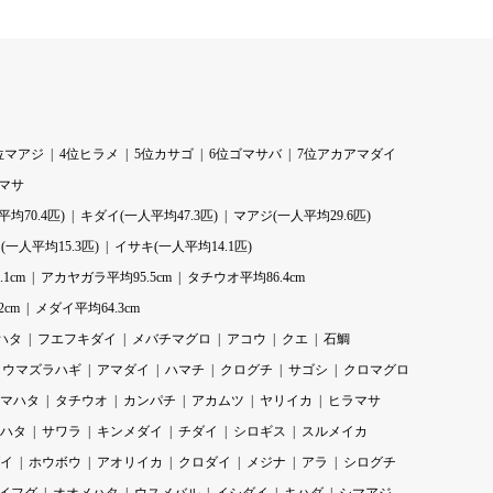
位マアジ
4位ヒラメ
5位カサゴ
6位ゴマサバ
7位アカアマダイ
ラマサ
均70.4匹)
キダイ(一人平均47.3匹)
マアジ(一人平均29.6匹)
一人平均15.3匹)
イサキ(一人平均14.1匹)
1cm
アカヤガラ平均95.5cm
タチウオ平均86.4cm
2cm
メダイ平均64.3cm
ハタ
フエフキダイ
メバチマグロ
アコウ
クエ
石鯛
ウマズラハギ
アマダイ
ハマチ
クログチ
サゴシ
クロマグロ
マハタ
タチウオ
カンパチ
アカムツ
ヤリイカ
ヒラマサ
ハタ
サワラ
キンメダイ
チダイ
シロギス
スルメイカ
イ
ホウボウ
アオリイカ
クロダイ
メジナ
アラ
シログチ
イフグ
オオメハタ
ウスメバル
イシダイ
キハダ
シマアジ