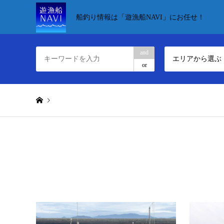
船釣り情報は「遊漁船NAVI」にお任せ！
and
エリアから選ぶ
or
Warning
: Undefined variable $queried_object in
/home/xs141869
Warning
: Attempt to read property "display_name" on null in
/h