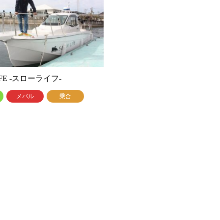
IFE -スローライフ-
メバル
乗合