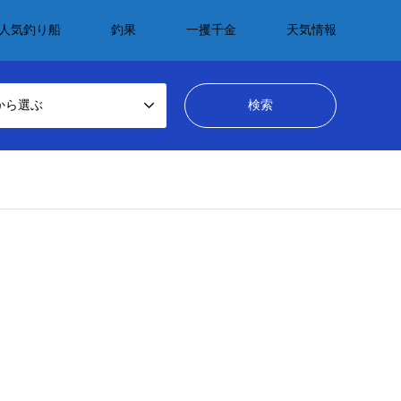
人気釣り船
釣果
一攫千金
天気情報
から選ぶ
dcrumb.php
on line
69
_tcd050/breadcrumb.php
on line
69