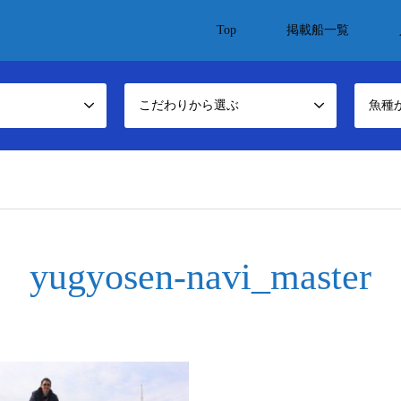
Top
掲載船一覧
こだわりから選ぶ
魚種
/yugyosen-navi.com/public_html/wp-content/themes/gensen_tcd050/brea
yugyosen-navi_master
ome/xs141869/yugyosen-navi.com/public_html/wp-content/themes/gensen