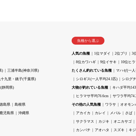
魚種から選ぶ
人気の魚種
1位マダイ
2位ブリ
3
8位カワハギ
9位イサキ
10位ヒ
)
三浦半島(神奈川県)
たくさん釣れている魚種
マハゼ(一人平
九十九里・銚子(千葉県)
シロギス(一人平均24.1匹)
シログチ(
(静岡県)
大物が釣れている魚種
キハダ平均143.
ヒラマサ平均76.6cm
サワラ平均74.
徳島県
島根県
その他の人気魚種
ワラサ
オオモン
鹿児島県
沖縄県
アカイカ
カレイ
メバル
さば
サクラマス
カジキ
オニカサゴ
カンパチ
アオハタ
スズキ
キジ