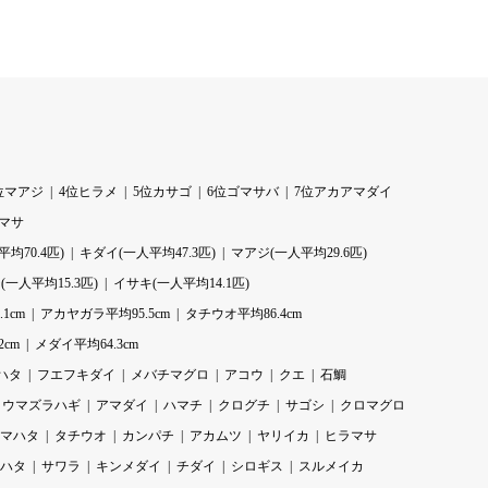
位マアジ
4位ヒラメ
5位カサゴ
6位ゴマサバ
7位アカアマダイ
ラマサ
均70.4匹)
キダイ(一人平均47.3匹)
マアジ(一人平均29.6匹)
一人平均15.3匹)
イサキ(一人平均14.1匹)
1cm
アカヤガラ平均95.5cm
タチウオ平均86.4cm
2cm
メダイ平均64.3cm
ハタ
フエフキダイ
メバチマグロ
アコウ
クエ
石鯛
ウマズラハギ
アマダイ
ハマチ
クログチ
サゴシ
クロマグロ
マハタ
タチウオ
カンパチ
アカムツ
ヤリイカ
ヒラマサ
ハタ
サワラ
キンメダイ
チダイ
シロギス
スルメイカ