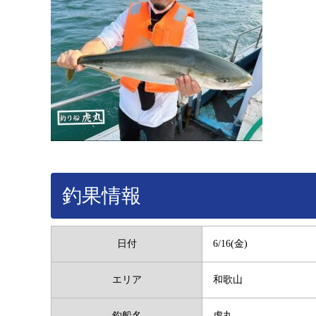
釣果情報
日付
6/16(金)
エリア
和歌山
釣船名
虎丸