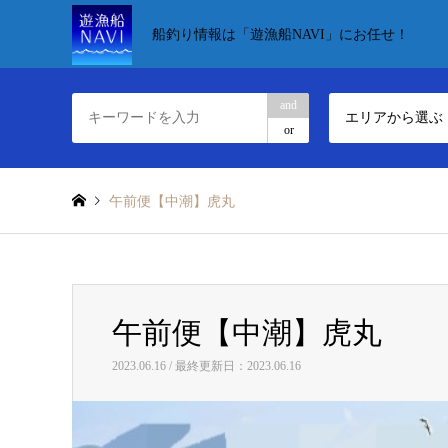
船釣り情報は「遊漁船NAVI」にお任せ！
and
エリアから選ぶ
or
午前便【中潮】虎丸
午前便【中潮】虎丸
2023.06.16 / 最終更新日：2023.06.16