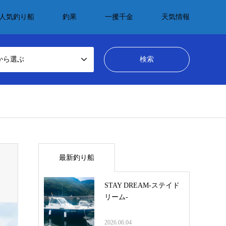
人気釣り船
釣果
一攫千金
天気情報
から選ぶ
最新釣り船
STAY DREAM-ステイド
リーム-
2026.06.04