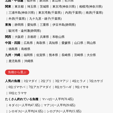
北陸・甲信越
福井県
新潟県
富山県
石川県
関東
東京都
埼玉県
茨城県
東京湾(神奈川県)
相模湾(神奈川県)
三浦半島(神奈川県)
東京湾奥(千葉県)
内房(千葉県)
南房(千葉県)
外房(千葉県)
九十九里・銚子(千葉県)
東海
静岡県
愛知県
三重県
伊豆半島(静岡県)
駿河湾・遠州灘(静岡県)
関西
大阪府
京都府
兵庫県
和歌山県
中国・四国
広島県
鳥取県
高知県
愛媛県
山口県
岡山県
徳島県
島根県
九州・沖縄
福岡県
佐賀県
熊本県
長崎県
宮崎県
大分県
鹿児島県
沖縄県
魚種から選ぶ
人気の魚種
1位マダイ
2位ブリ
3位マアジ
4位ヒラメ
5位カサゴ
6位ゴマサバ
7位アカアマダイ
8位カワハギ
9位イサキ
10位ヒラマサ
たくさん釣れている魚種
マハゼ(一人平均70.4匹)
キダイ(一人平均47.3匹)
マアジ(一人平均29.6匹)
シロギス(一人平均24.1匹)
シログチ(一人平均15.3匹)