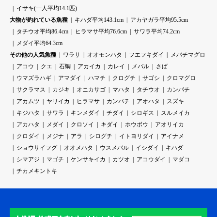
イサキ(一人平均14.1匹)
大物が釣れている魚種
キハダ平均143.1cm
アカヤガラ平均95.5cm
タチウオ平均86.4cm
ヒラマサ平均76.6cm
サワラ平均74.2cm
メダイ平均64.3cm
その他の人気魚種
ワラサ
オオモンハタ
フエフキダイ
メバチマグロ
アコウ
クエ
石鯛
アカイカ
カレイ
メバル
さば
ウマズラハギ
アマダイ
ハマチ
クログチ
サゴシ
クロマグロ
サクラマス
カジキ
オニカサゴ
マハタ
タチウオ
カンパチ
アカムツ
ヤリイカ
ヒラマサ
カンパチ
アオハタ
スズキ
キジハタ
サワラ
キンメダイ
チダイ
シロギス
スルメイカ
アカハタ
メダイ
クロソイ
キダイ
ホウボウ
アオリイカ
クロダイ
メジナ
アラ
シログチ
イトヨリダイ
アイナメ
ショウサイフグ
オオメハタ
ウスメバル
イシダイ
キハダ
シマアジ
マゴチ
ケンサキイカ
カツオ
アコウダイ
マダコ
チカメキントキ