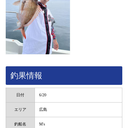
釣果情報
日付
6/20
エリア
広島
釣船名
M's