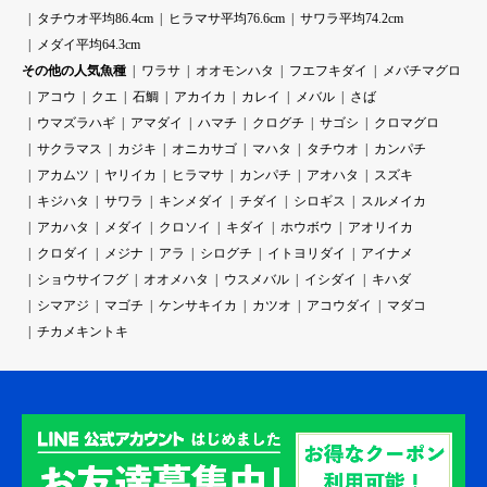
タチウオ平均86.4cm
ヒラマサ平均76.6cm
サワラ平均74.2cm
メダイ平均64.3cm
その他の人気魚種
ワラサ
オオモンハタ
フエフキダイ
メバチマグロ
アコウ
クエ
石鯛
アカイカ
カレイ
メバル
さば
ウマズラハギ
アマダイ
ハマチ
クログチ
サゴシ
クロマグロ
サクラマス
カジキ
オニカサゴ
マハタ
タチウオ
カンパチ
アカムツ
ヤリイカ
ヒラマサ
カンパチ
アオハタ
スズキ
キジハタ
サワラ
キンメダイ
チダイ
シロギス
スルメイカ
アカハタ
メダイ
クロソイ
キダイ
ホウボウ
アオリイカ
クロダイ
メジナ
アラ
シログチ
イトヨリダイ
アイナメ
ショウサイフグ
オオメハタ
ウスメバル
イシダイ
キハダ
シマアジ
マゴチ
ケンサキイカ
カツオ
アコウダイ
マダコ
チカメキントキ