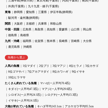
三浦半島(神奈川県)
東京湾奥(千葉県)
内房(千葉県)
南房(千葉県)
外房(千葉県)
九十九里・銚子(千葉県)
東海
静岡県
愛知県
三重県
伊豆半島(静岡県)
駿河湾・遠州灘(静岡県)
関西
大阪府
京都府
兵庫県
和歌山県
中国・四国
広島県
鳥取県
高知県
愛媛県
山口県
岡山県
徳島県
島根県
九州・沖縄
福岡県
佐賀県
熊本県
長崎県
宮崎県
大分県
鹿児島県
沖縄県
魚種から選ぶ
人気の魚種
1位マダイ
2位ブリ
3位マアジ
4位ヒラメ
5位カサゴ
6位ゴマサバ
7位アカアマダイ
8位カワハギ
9位イサキ
10位ヒラマサ
たくさん釣れている魚種
マハゼ(一人平均70.4匹)
キダイ(一人平均47.3匹)
マアジ(一人平均29.6匹)
シロギス(一人平均24.1匹)
シログチ(一人平均15.3匹)
イサキ(一人平均14.1匹)
大物が釣れている魚種
キハダ平均143.1cm
アカヤガラ平均95.5cm