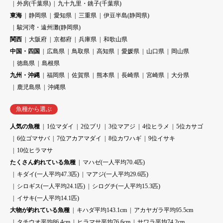
外房(千葉県)
九十九里・銚子(千葉県)
東海
静岡県
愛知県
三重県
伊豆半島(静岡県)
駿河湾・遠州灘(静岡県)
関西
大阪府
京都府
兵庫県
和歌山県
中国・四国
広島県
鳥取県
高知県
愛媛県
山口県
岡山県
徳島県
島根県
九州・沖縄
福岡県
佐賀県
熊本県
長崎県
宮崎県
大分県
鹿児島県
沖縄県
魚種から選ぶ
人気の魚種
1位マダイ
2位ブリ
3位マアジ
4位ヒラメ
5位カサゴ
6位ゴマサバ
7位アカアマダイ
8位カワハギ
9位イサキ
10位ヒラマサ
たくさん釣れている魚種
マハゼ(一人平均70.4匹)
キダイ(一人平均47.3匹)
マアジ(一人平均29.6匹)
シロギス(一人平均24.1匹)
シログチ(一人平均15.3匹)
イサキ(一人平均14.1匹)
大物が釣れている魚種
キハダ平均143.1cm
アカヤガラ平均95.5cm
タチウオ平均86.4cm
ヒラマサ平均76.6cm
サワラ平均74.2cm