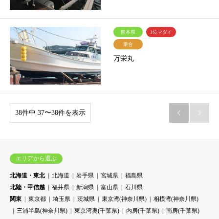
熊本県
1位マダイ
乗合
万栄丸
38件中 37〜38件を表示


エリアから選ぶ
北海道・東北
北海道
岩手県
宮城県
福島県
北陸・甲信越
福井県
新潟県
富山県
石川県
関東
東京都
埼玉県
茨城県
東京湾(神奈川県)
相模湾(神奈川県)
三浦半島(神奈川県)
東京湾奥(千葉県)
内房(千葉県)
南房(千葉県)