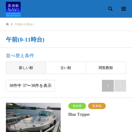
検索
午前(0-11時台)
午前(0-11時台)
並べ替え条件
新しい順
古い順
閲覧数順
38件中 37〜38件を表示


熊本県
駐車場
Blue Tripper