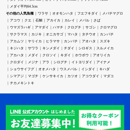
メダイ平均64.3cm
その他の人気魚種
ワラサ
オオモンハタ
フエフキダイ
メバチマグロ
アコウ
クエ
石鯛
アカイカ
カレイ
メバル
さば
ウマズラハギ
アマダイ
ハマチ
クログチ
サゴシ
クロマグロ
サクラマス
カジキ
オニカサゴ
マハタ
タチウオ
カンパチ
アカムツ
ヤリイカ
ヒラマサ
カンパチ
アオハタ
スズキ
キジハタ
サワラ
キンメダイ
チダイ
シロギス
スルメイカ
アカハタ
メダイ
クロソイ
キダイ
ホウボウ
アオリイカ
クロダイ
メジナ
アラ
シログチ
イトヨリダイ
アイナメ
ショウサイフグ
オオメハタ
ウスメバル
イシダイ
キハダ
シマアジ
マゴチ
ケンサキイカ
カツオ
アコウダイ
マダコ
チカメキントキ