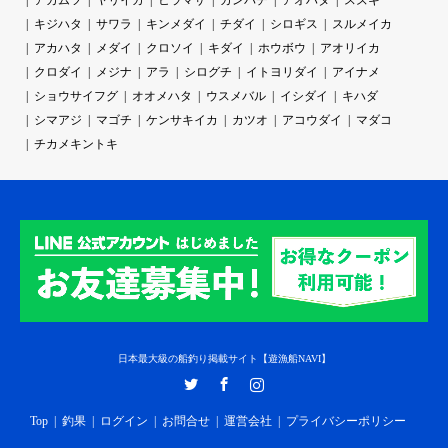
アカムツ
ヤリイカ
ヒラマサ
カンパチ
アオハタ
スズキ
キジハタ
サワラ
キンメダイ
チダイ
シロギス
スルメイカ
アカハタ
メダイ
クロソイ
キダイ
ホウボウ
アオリイカ
クロダイ
メジナ
アラ
シログチ
イトヨリダイ
アイナメ
ショウサイフグ
オオメハタ
ウスメバル
イシダイ
キハダ
シマアジ
マゴチ
ケンサキイカ
カツオ
アコウダイ
マダコ
チカメキントキ
日本最大級の船釣り掲載サイト【遊漁船NAVI】
Twitter
Facebook
Instagram
Top
釣果
ログイン
お問合せ
運営会社
プライバシーポリシー