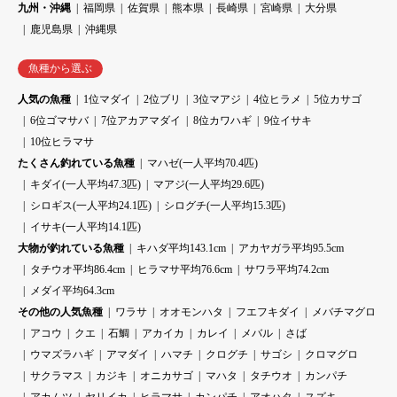
九州・沖縄
福岡県
佐賀県
熊本県
長崎県
宮崎県
大分県
鹿児島県
沖縄県
魚種から選ぶ
人気の魚種
1位マダイ
2位ブリ
3位マアジ
4位ヒラメ
5位カサゴ
6位ゴマサバ
7位アカアマダイ
8位カワハギ
9位イサキ
10位ヒラマサ
たくさん釣れている魚種
マハゼ(一人平均70.4匹)
キダイ(一人平均47.3匹)
マアジ(一人平均29.6匹)
シロギス(一人平均24.1匹)
シログチ(一人平均15.3匹)
イサキ(一人平均14.1匹)
大物が釣れている魚種
キハダ平均143.1cm
アカヤガラ平均95.5cm
タチウオ平均86.4cm
ヒラマサ平均76.6cm
サワラ平均74.2cm
メダイ平均64.3cm
その他の人気魚種
ワラサ
オオモンハタ
フエフキダイ
メバチマグロ
アコウ
クエ
石鯛
アカイカ
カレイ
メバル
さば
ウマズラハギ
アマダイ
ハマチ
クログチ
サゴシ
クロマグロ
サクラマス
カジキ
オニカサゴ
マハタ
タチウオ
カンパチ