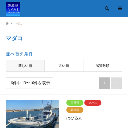
検索
マダコ
マダコ
並べ替え条件
新しい順
古い順
閲覧数順
16件中 13〜16件を表示


三重県
メバル
駐車場
はぴる丸