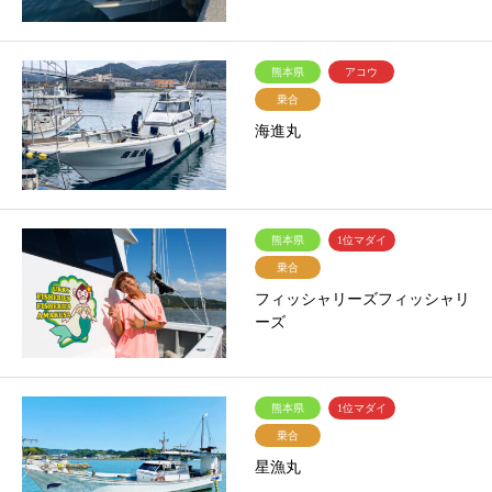
熊本県
アコウ
乗合
海進丸
熊本県
1位マダイ
乗合
フィッシャリーズフィッシャリ
ーズ
熊本県
1位マダイ
乗合
星漁丸