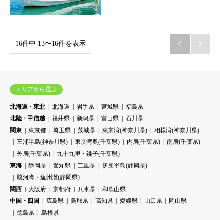
16件中 13〜16件を表示


エリアから選ぶ
北海道・東北
北海道
岩手県
宮城県
福島県
北陸・甲信越
福井県
新潟県
富山県
石川県
関東
東京都
埼玉県
茨城県
東京湾(神奈川県)
相模湾(神奈川県)
三浦半島(神奈川県)
東京湾奥(千葉県)
内房(千葉県)
南房(千葉県)
外房(千葉県)
九十九里・銚子(千葉県)
東海
静岡県
愛知県
三重県
伊豆半島(静岡県)
駿河湾・遠州灘(静岡県)
関西
大阪府
京都府
兵庫県
和歌山県
中国・四国
広島県
鳥取県
高知県
愛媛県
山口県
岡山県
徳島県
島根県