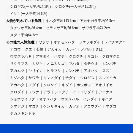
シロギス(一人平均24.1匹)
シログチ(一人平均15.3匹)
イサキ(一人平均14.1匹)
大物が釣れている魚種
キハダ平均143.1cm
アカヤガラ平均95.5cm
タチウオ平均86.4cm
ヒラマサ平均76.6cm
サワラ平均74.2cm
メダイ平均64.3cm
その他の人気魚種
ワラサ
オオモンハタ
フエフキダイ
メバチマグロ
アコウ
クエ
石鯛
アカイカ
カレイ
メバル
さば
ウマズラハギ
アマダイ
ハマチ
クログチ
サゴシ
クロマグロ
サクラマス
カジキ
オニカサゴ
マハタ
タチウオ
カンパチ
アカムツ
ヤリイカ
ヒラマサ
カンパチ
アオハタ
スズキ
キジハタ
サワラ
キンメダイ
チダイ
シロギス
スルメイカ
アカハタ
メダイ
クロソイ
キダイ
ホウボウ
アオリイカ
クロダイ
メジナ
アラ
シログチ
イトヨリダイ
アイナメ
ショウサイフグ
オオメハタ
ウスメバル
イシダイ
キハダ
シマアジ
マゴチ
ケンサキイカ
カツオ
アコウダイ
マダコ
チカメキントキ