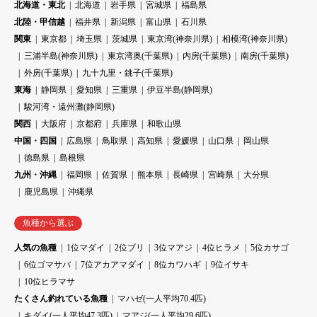
北海道・東北
北海道
岩手県
宮城県
福島県
北陸・甲信越
福井県
新潟県
富山県
石川県
関東
東京都
埼玉県
茨城県
東京湾(神奈川県)
相模湾(神奈川県)
三浦半島(神奈川県)
東京湾奥(千葉県)
内房(千葉県)
南房(千葉県)
外房(千葉県)
九十九里・銚子(千葉県)
東海
静岡県
愛知県
三重県
伊豆半島(静岡県)
駿河湾・遠州灘(静岡県)
関西
大阪府
京都府
兵庫県
和歌山県
中国・四国
広島県
鳥取県
高知県
愛媛県
山口県
岡山県
徳島県
島根県
九州・沖縄
福岡県
佐賀県
熊本県
長崎県
宮崎県
大分県
鹿児島県
沖縄県
魚種から選ぶ
人気の魚種
1位マダイ
2位ブリ
3位マアジ
4位ヒラメ
5位カサゴ
6位ゴマサバ
7位アカアマダイ
8位カワハギ
9位イサキ
10位ヒラマサ
たくさん釣れている魚種
マハゼ(一人平均70.4匹)
キダイ(一人平均47.3匹)
マアジ(一人平均29.6匹)