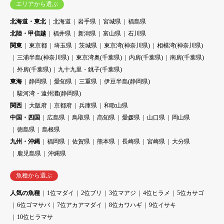
エリアから選ぶ
北海道・東北
北海道
岩手県
宮城県
福島県
北陸・甲信越
福井県
新潟県
富山県
石川県
関東
東京都
埼玉県
茨城県
東京湾(神奈川県)
相模湾(神奈川県)
三浦半島(神奈川県)
東京湾奥(千葉県)
内房(千葉県)
南房(千葉県)
外房(千葉県)
九十九里・銚子(千葉県)
東海
静岡県
愛知県
三重県
伊豆半島(静岡県)
駿河湾・遠州灘(静岡県)
関西
大阪府
京都府
兵庫県
和歌山県
中国・四国
広島県
鳥取県
高知県
愛媛県
山口県
岡山県
徳島県
島根県
九州・沖縄
福岡県
佐賀県
熊本県
長崎県
宮崎県
大分県
鹿児島県
沖縄県
魚種から選ぶ
人気の魚種
1位マダイ
2位ブリ
3位マアジ
4位ヒラメ
5位カサゴ
6位ゴマサバ
7位アカアマダイ
8位カワハギ
9位イサキ
10位ヒラマサ