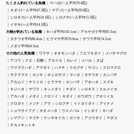
たくさん釣れている魚種
マハゼ(一人平均70.4匹)
キダイ(一人平均47.3匹)
マアジ(一人平均29.6匹)
シロギス(一人平均24.1匹)
シログチ(一人平均15.3匹)
イサキ(一人平均14.1匹)
大物が釣れている魚種
キハダ平均143.1cm
アカヤガラ平均95.5cm
タチウオ平均86.4cm
ヒラマサ平均76.6cm
サワラ平均74.2cm
メダイ平均64.3cm
その他の人気魚種
ワラサ
オオモンハタ
フエフキダイ
メバチマグロ
アコウ
クエ
石鯛
アカイカ
カレイ
メバル
さば
ウマズラハギ
アマダイ
ハマチ
クログチ
サゴシ
クロマグロ
サクラマス
カジキ
オニカサゴ
マハタ
タチウオ
カンパチ
アカムツ
ヤリイカ
ヒラマサ
カンパチ
アオハタ
スズキ
キジハタ
サワラ
キンメダイ
チダイ
シロギス
スルメイカ
アカハタ
メダイ
クロソイ
キダイ
ホウボウ
アオリイカ
クロダイ
メジナ
アラ
シログチ
イトヨリダイ
アイナメ
ショウサイフグ
オオメハタ
ウスメバル
イシダイ
キハダ
シマアジ
マゴチ
ケンサキイカ
カツオ
アコウダイ
マダコ
チカメキントキ