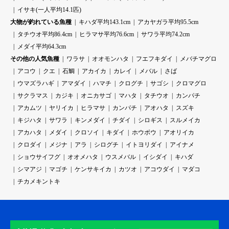
イサキ(一人平均14.1匹)
大物が釣れている魚種
キハダ平均143.1cm
アカヤガラ平均95.5cm
タチウオ平均86.4cm
ヒラマサ平均76.6cm
サワラ平均74.2cm
メダイ平均64.3cm
その他の人気魚種
ワラサ
オオモンハタ
フエフキダイ
メバチマグロ
アコウ
クエ
石鯛
アカイカ
カレイ
メバル
さば
ウマズラハギ
アマダイ
ハマチ
クログチ
サゴシ
クロマグロ
サクラマス
カジキ
オニカサゴ
マハタ
タチウオ
カンパチ
アカムツ
ヤリイカ
ヒラマサ
カンパチ
アオハタ
スズキ
キジハタ
サワラ
キンメダイ
チダイ
シロギス
スルメイカ
アカハタ
メダイ
クロソイ
キダイ
ホウボウ
アオリイカ
クロダイ
メジナ
アラ
シログチ
イトヨリダイ
アイナメ
ショウサイフグ
オオメハタ
ウスメバル
イシダイ
キハダ
シマアジ
マゴチ
ケンサキイカ
カツオ
アコウダイ
マダコ
チカメキントキ