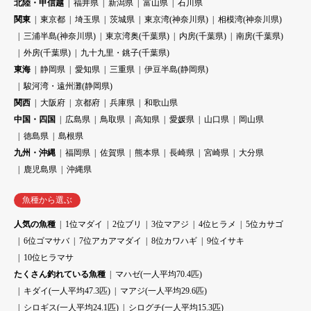
北陸・甲信越
福井県
新潟県
富山県
石川県
関東
東京都
埼玉県
茨城県
東京湾(神奈川県)
相模湾(神奈川県)
三浦半島(神奈川県)
東京湾奥(千葉県)
内房(千葉県)
南房(千葉県)
外房(千葉県)
九十九里・銚子(千葉県)
東海
静岡県
愛知県
三重県
伊豆半島(静岡県)
駿河湾・遠州灘(静岡県)
関西
大阪府
京都府
兵庫県
和歌山県
中国・四国
広島県
鳥取県
高知県
愛媛県
山口県
岡山県
徳島県
島根県
九州・沖縄
福岡県
佐賀県
熊本県
長崎県
宮崎県
大分県
鹿児島県
沖縄県
魚種から選ぶ
人気の魚種
1位マダイ
2位ブリ
3位マアジ
4位ヒラメ
5位カサゴ
6位ゴマサバ
7位アカアマダイ
8位カワハギ
9位イサキ
10位ヒラマサ
たくさん釣れている魚種
マハゼ(一人平均70.4匹)
キダイ(一人平均47.3匹)
マアジ(一人平均29.6匹)
シロギス(一人平均24.1匹)
シログチ(一人平均15.3匹)