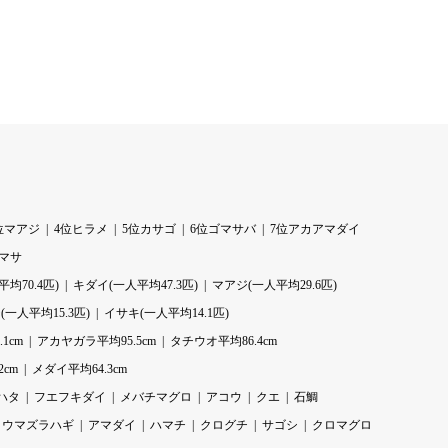
位マアジ
4位ヒラメ
5位カサゴ
6位ゴマサバ
7位アカアマダイ
ラマサ
均70.4匹)
キダイ(一人平均47.3匹)
マアジ(一人平均29.6匹)
一人平均15.3匹)
イサキ(一人平均14.1匹)
1cm
アカヤガラ平均95.5cm
タチウオ平均86.4cm
2cm
メダイ平均64.3cm
ハタ
フエフキダイ
メバチマグロ
アコウ
クエ
石鯛
ウマズラハギ
アマダイ
ハマチ
クログチ
サゴシ
クロマグロ