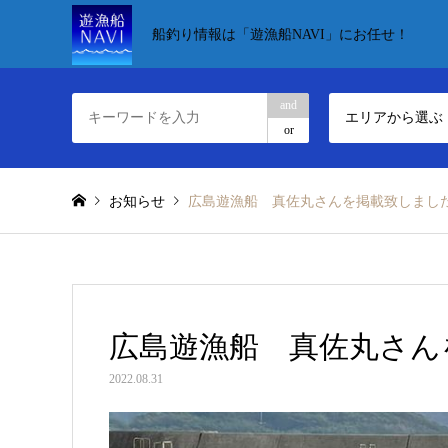
船釣り情報は「遊漁船NAVI」にお任せ！
and
エリアから選ぶ
or
お知らせ
広島遊漁船 真佐丸さんを掲載致しまし
広島遊漁船 真佐丸さん
2022.08.31