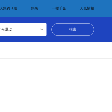
人気釣り船
釣果
一攫千金
天気情報
から選ぶ