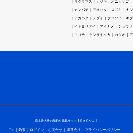
サクラマス
カジキ
オニカサゴ
カンパチ
アオハタ
スズキ
キジ
アカハタ
メダイ
クロソイ
キダ
イトヨリダイ
アイナメ
ショウサ
マゴチ
ケンサキイカ
カツオ
ア
日本最大級の船釣り掲載サイト【遊漁船NAVI】
Top
釣果
ログイン
お問合せ
運営会社
プライバシーポリシー