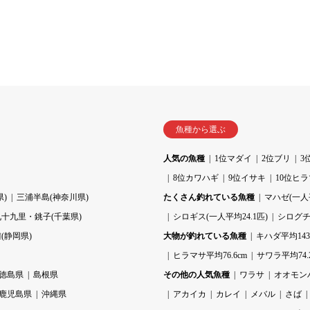
魚種から選ぶ
人気の魚種
1位マダイ
2位ブリ
3
8位カワハギ
9位イサキ
10位ヒ
)
三浦半島(神奈川県)
たくさん釣れている魚種
マハゼ(一人平
九十九里・銚子(千葉県)
シロギス(一人平均24.1匹)
シログチ(
(静岡県)
大物が釣れている魚種
キハダ平均143.
ヒラマサ平均76.6cm
サワラ平均74.
徳島県
島根県
その他の人気魚種
ワラサ
オオモン
鹿児島県
沖縄県
アカイカ
カレイ
メバル
さば