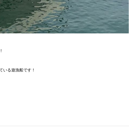
！
ている遊漁船です！