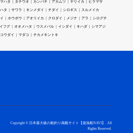
マハタ
タチウオ
カンパチ
アカムツ
ヤリイカ
ヒラマサ
ハタ
サワラ
キンメダイ
チダイ
シロギス
スルメイカ
イ
ホウボウ
アオリイカ
クロダイ
メジナ
アラ
シログチ
イフグ
オオメハタ
ウスメバル
イシダイ
キハダ
シマアジ
コウダイ
マダコ
チカメキントキ
Copyright
©
日本最大級の船釣り掲載サイト【遊漁船NAVI】
. All
Rights Reserved.