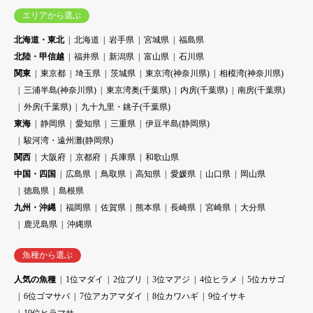
エリアから選ぶ
北海道・東北
北海道
岩手県
宮城県
福島県
北陸・甲信越
福井県
新潟県
富山県
石川県
関東
東京都
埼玉県
茨城県
東京湾(神奈川県)
相模湾(神奈川県)
三浦半島(神奈川県)
東京湾奥(千葉県)
内房(千葉県)
南房(千葉県)
外房(千葉県)
九十九里・銚子(千葉県)
東海
静岡県
愛知県
三重県
伊豆半島(静岡県)
駿河湾・遠州灘(静岡県)
関西
大阪府
京都府
兵庫県
和歌山県
中国・四国
広島県
鳥取県
高知県
愛媛県
山口県
岡山県
徳島県
島根県
九州・沖縄
福岡県
佐賀県
熊本県
長崎県
宮崎県
大分県
鹿児島県
沖縄県
魚種から選ぶ
人気の魚種
1位マダイ
2位ブリ
3位マアジ
4位ヒラメ
5位カサゴ
6位ゴマサバ
7位アカアマダイ
8位カワハギ
9位イサキ