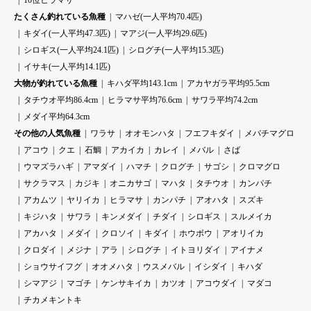
10位ヒラマサ
たくさん釣れている魚種
マハゼ(一人平均70.4匹)
キダイ(一人平均47.3匹)
マアジ(一人平均29.6匹)
シロギス(一人平均24.1匹)
シログチ(一人平均15.3匹)
イサキ(一人平均14.1匹)
大物が釣れている魚種
キハダ平均143.1cm
アカヤガラ平均95.5cm
タチウオ平均86.4cm
ヒラマサ平均76.6cm
サワラ平均74.2cm
メダイ平均64.3cm
その他の人気魚種
ワラサ
オオモンハタ
フエフキダイ
メバチマグロ
アコウ
クエ
石鯛
アカイカ
カレイ
メバル
さば
ウマズラハギ
アマダイ
ハマチ
クログチ
サゴシ
クロマグロ
サクラマス
カジキ
オニカサゴ
マハタ
タチウオ
カンパチ
アカムツ
ヤリイカ
ヒラマサ
カンパチ
アオハタ
スズキ
キジハタ
サワラ
キンメダイ
チダイ
シロギス
スルメイカ
アカハタ
メダイ
クロソイ
キダイ
ホウボウ
アオリイカ
クロダイ
メジナ
アラ
シログチ
イトヨリダイ
アイナメ
ショウサイフグ
オオメハタ
ウスメバル
イシダイ
キハダ
シマアジ
マゴチ
ケンサキイカ
カツオ
アコウダイ
マダコ
チカメキントキ