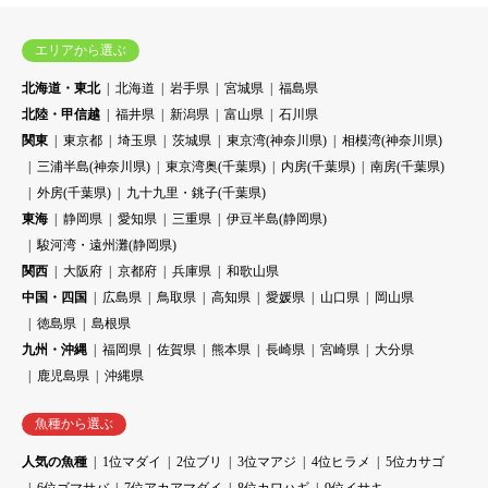
エリアから選ぶ
北海道・東北
北海道
岩手県
宮城県
福島県
北陸・甲信越
福井県
新潟県
富山県
石川県
関東
東京都
埼玉県
茨城県
東京湾(神奈川県)
相模湾(神奈川県)
三浦半島(神奈川県)
東京湾奥(千葉県)
内房(千葉県)
南房(千葉県)
外房(千葉県)
九十九里・銚子(千葉県)
東海
静岡県
愛知県
三重県
伊豆半島(静岡県)
駿河湾・遠州灘(静岡県)
関西
大阪府
京都府
兵庫県
和歌山県
中国・四国
広島県
鳥取県
高知県
愛媛県
山口県
岡山県
徳島県
島根県
九州・沖縄
福岡県
佐賀県
熊本県
長崎県
宮崎県
大分県
鹿児島県
沖縄県
魚種から選ぶ
人気の魚種
1位マダイ
2位ブリ
3位マアジ
4位ヒラメ
5位カサゴ