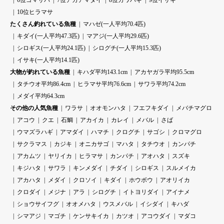
6位ゴマサバ
7位アカアマダイ
8位カワハギ
9位イサキ
10位ヒラマサ
たくさん釣れている魚種
マハゼ(一人平均70.4匹)
キダイ(一人平均47.3匹)
マアジ(一人平均29.6匹)
シロギス(一人平均24.1匹)
シログチ(一人平均15.3匹)
イサキ(一人平均14.1匹)
大物が釣れている魚種
キハダ平均143.1cm
アカヤガラ平均95.5cm
タチウオ平均86.4cm
ヒラマサ平均76.6cm
サワラ平均74.2cm
メダイ平均64.3cm
その他の人気魚種
ワラサ
オオモンハタ
フエフキダイ
メバチマグロ
アコウ
クエ
石鯛
アカイカ
カレイ
メバル
さば
ウマズラハギ
アマダイ
ハマチ
クログチ
サゴシ
クロマグロ
サクラマス
カジキ
オニカサゴ
マハタ
タチウオ
カンパチ
アカムツ
ヤリイカ
ヒラマサ
カンパチ
アオハタ
スズキ
キジハタ
サワラ
キンメダイ
チダイ
シロギス
スルメイカ
アカハタ
メダイ
クロソイ
キダイ
ホウボウ
アオリイカ
クロダイ
メジナ
アラ
シログチ
イトヨリダイ
アイナメ
ショウサイフグ
オオメハタ
ウスメバル
イシダイ
キハダ
シマアジ
マゴチ
ケンサキイカ
カツオ
アコウダイ
マダコ