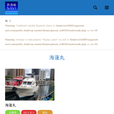
検索
Warning
: Undefined variable $queried_object in
/home/xs141869/yugyosen-
navi.com/public_html/wp-content/themes/gensen_tcd050/breadcrumb.php
on line
69
Warning
: Attempt to read property "display_name" on null in
/home/xs141869/yugyosen-
navi.com/public_html/wp-content/themes/gensen_tcd050/breadcrumb.php
on line
69
海蓮丸
海蓮丸
兵庫県
1位マダイ
乗合