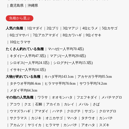
鹿児島県
沖縄県
魚種から選ぶ
人気の魚種
1位マダイ
2位ブリ
3位マアジ
4位ヒラメ
5位カサゴ
6位ゴマサバ
7位アカアマダイ
8位カワハギ
9位イサキ
10位ヒラマサ
たくさん釣れている魚種
マハゼ(一人平均70.4匹)
キダイ(一人平均47.3匹)
マアジ(一人平均29.6匹)
シロギス(一人平均24.1匹)
シログチ(一人平均15.3匹)
イサキ(一人平均14.1匹)
大物が釣れている魚種
キハダ平均143.1cm
アカヤガラ平均95.5cm
タチウオ平均86.4cm
ヒラマサ平均76.6cm
サワラ平均74.2cm
メダイ平均64.3cm
その他の人気魚種
ワラサ
オオモンハタ
フエフキダイ
メバチマグロ
アコウ
クエ
石鯛
アカイカ
カレイ
メバル
さば
ウマズラハギ
アマダイ
ハマチ
クログチ
サゴシ
クロマグロ
サクラマス
カジキ
オニカサゴ
マハタ
タチウオ
カンパチ
アカムツ
ヤリイカ
ヒラマサ
カンパチ
アオハタ
スズキ