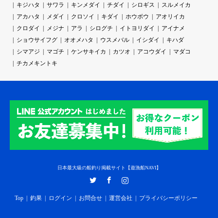
キジハタ
サワラ
キンメダイ
チダイ
シロギス
スルメイカ
アカハタ
メダイ
クロソイ
キダイ
ホウボウ
アオリイカ
クロダイ
メジナ
アラ
シログチ
イトヨリダイ
アイナメ
ショウサイフグ
オオメハタ
ウスメバル
イシダイ
キハダ
シマアジ
マゴチ
ケンサキイカ
カツオ
アコウダイ
マダコ
チカメキントキ
日本最大級の船釣り掲載サイト【遊漁船NAVI】
Twitter
Facebook
Instagram
Top
釣果
ログイン
お問合せ
運営会社
プライバシーポリシー