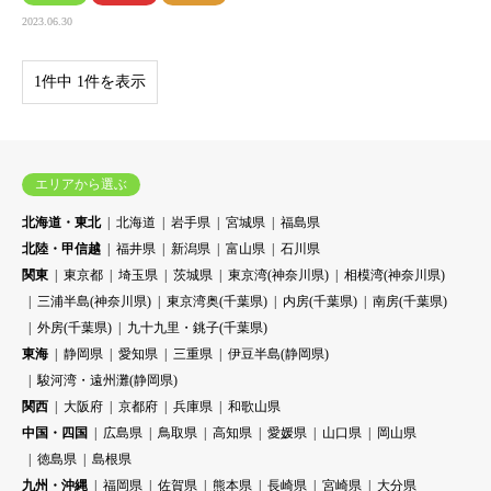
2023.06.30
1件中 1件を表示
エリアから選ぶ
北海道・東北
北海道
岩手県
宮城県
福島県
北陸・甲信越
福井県
新潟県
富山県
石川県
関東
東京都
埼玉県
茨城県
東京湾(神奈川県)
相模湾(神奈川県)
三浦半島(神奈川県)
東京湾奥(千葉県)
内房(千葉県)
南房(千葉県)
外房(千葉県)
九十九里・銚子(千葉県)
東海
静岡県
愛知県
三重県
伊豆半島(静岡県)
駿河湾・遠州灘(静岡県)
関西
大阪府
京都府
兵庫県
和歌山県
中国・四国
広島県
鳥取県
高知県
愛媛県
山口県
岡山県
徳島県
島根県
九州・沖縄
福岡県
佐賀県
熊本県
長崎県
宮崎県
大分県