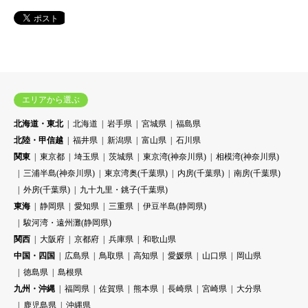
エリアから選ぶ
北海道・東北
北海道
岩手県
宮城県
福島県
北陸・甲信越
福井県
新潟県
富山県
石川県
関東
東京都
埼玉県
茨城県
東京湾(神奈川県)
相模湾(神奈川県)
三浦半島(神奈川県)
東京湾奥(千葉県)
内房(千葉県)
南房(千葉県)
外房(千葉県)
九十九里・銚子(千葉県)
東海
静岡県
愛知県
三重県
伊豆半島(静岡県)
駿河湾・遠州灘(静岡県)
関西
大阪府
京都府
兵庫県
和歌山県
中国・四国
広島県
鳥取県
高知県
愛媛県
山口県
岡山県
徳島県
島根県
九州・沖縄
福岡県
佐賀県
熊本県
長崎県
宮崎県
大分県
鹿児島県
沖縄県