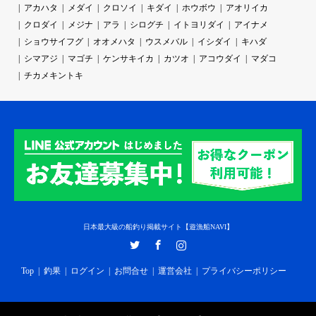
アカハタ
メダイ
クロソイ
キダイ
ホウボウ
アオリイカ
クロダイ
メジナ
アラ
シログチ
イトヨリダイ
アイナメ
ショウサイフグ
オオメハタ
ウスメバル
イシダイ
キハダ
シマアジ
マゴチ
ケンサキイカ
カツオ
アコウダイ
マダコ
チカメキントキ
日本最大級の船釣り掲載サイト【遊漁船NAVI】
Twitter
Facebook
Instagram
Top
釣果
ログイン
お問合せ
運営会社
プライバシーポリシー