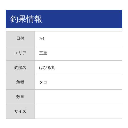
釣果情報
日付
7/4
エリア
三重
釣船名
はぴる丸
魚種
タコ
数量
サイズ