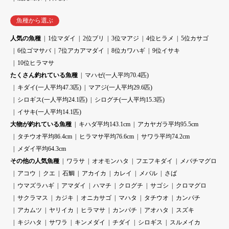
魚種から選ぶ
人気の魚種
1位マダイ
2位ブリ
3位マアジ
4位ヒラメ
5位カサゴ
6位ゴマサバ
7位アカアマダイ
8位カワハギ
9位イサキ
10位ヒラマサ
たくさん釣れている魚種
マハゼ(一人平均70.4匹)
キダイ(一人平均47.3匹)
マアジ(一人平均29.6匹)
シロギス(一人平均24.1匹)
シログチ(一人平均15.3匹)
イサキ(一人平均14.1匹)
大物が釣れている魚種
キハダ平均143.1cm
アカヤガラ平均95.5cm
タチウオ平均86.4cm
ヒラマサ平均76.6cm
サワラ平均74.2cm
メダイ平均64.3cm
その他の人気魚種
ワラサ
オオモンハタ
フエフキダイ
メバチマグロ
アコウ
クエ
石鯛
アカイカ
カレイ
メバル
さば
ウマズラハギ
アマダイ
ハマチ
クログチ
サゴシ
クロマグロ
サクラマス
カジキ
オニカサゴ
マハタ
タチウオ
カンパチ
アカムツ
ヤリイカ
ヒラマサ
カンパチ
アオハタ
スズキ
キジハタ
サワラ
キンメダイ
チダイ
シロギス
スルメイカ