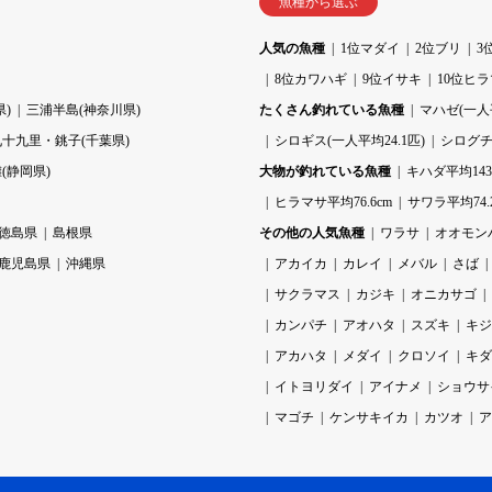
魚種から選ぶ
人気の魚種
1位マダイ
2位ブリ
3
8位カワハギ
9位イサキ
10位ヒ
)
三浦半島(神奈川県)
たくさん釣れている魚種
マハゼ(一人平
九十九里・銚子(千葉県)
シロギス(一人平均24.1匹)
シログチ(
(静岡県)
大物が釣れている魚種
キハダ平均143.
ヒラマサ平均76.6cm
サワラ平均74.
徳島県
島根県
その他の人気魚種
ワラサ
オオモン
鹿児島県
沖縄県
アカイカ
カレイ
メバル
さば
サクラマス
カジキ
オニカサゴ
カンパチ
アオハタ
スズキ
キジ
アカハタ
メダイ
クロソイ
キダ
イトヨリダイ
アイナメ
ショウサ
マゴチ
ケンサキイカ
カツオ
ア