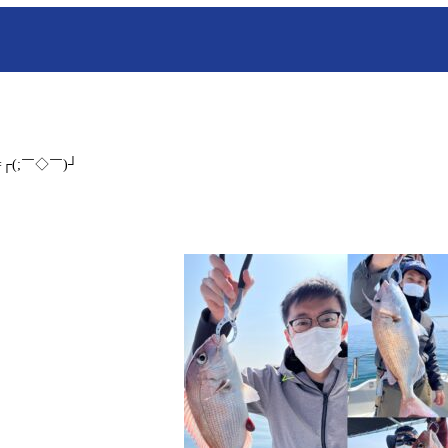
┌(;￣◇￣)┘