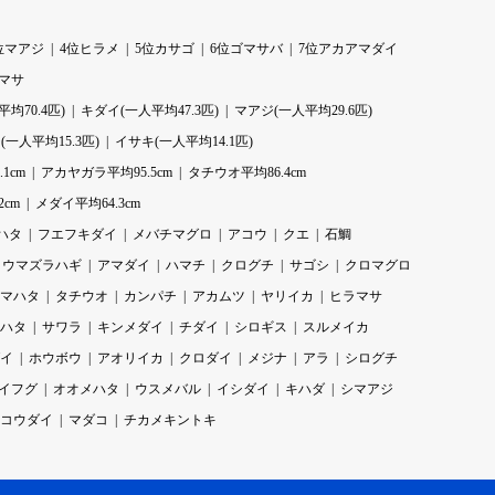
位マアジ
4位ヒラメ
5位カサゴ
6位ゴマサバ
7位アカアマダイ
ラマサ
均70.4匹)
キダイ(一人平均47.3匹)
マアジ(一人平均29.6匹)
一人平均15.3匹)
イサキ(一人平均14.1匹)
1cm
アカヤガラ平均95.5cm
タチウオ平均86.4cm
2cm
メダイ平均64.3cm
ハタ
フエフキダイ
メバチマグロ
アコウ
クエ
石鯛
ウマズラハギ
アマダイ
ハマチ
クログチ
サゴシ
クロマグロ
マハタ
タチウオ
カンパチ
アカムツ
ヤリイカ
ヒラマサ
ハタ
サワラ
キンメダイ
チダイ
シロギス
スルメイカ
イ
ホウボウ
アオリイカ
クロダイ
メジナ
アラ
シログチ
イフグ
オオメハタ
ウスメバル
イシダイ
キハダ
シマアジ
コウダイ
マダコ
チカメキントキ