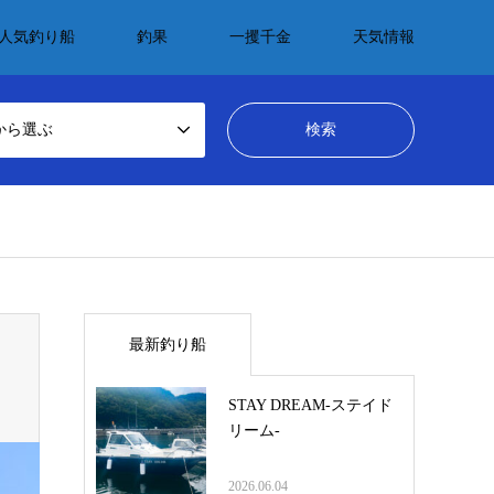
人気釣り船
釣果
一攫千金
天気情報
から選ぶ
最新釣り船
STAY DREAM-ステイド
リーム-
2026.06.04