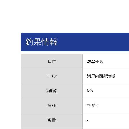
釣果情報
日付
2022/4/10
エリア
瀬戸内西部海域
釣船名
M's
魚種
マダイ
数量
-