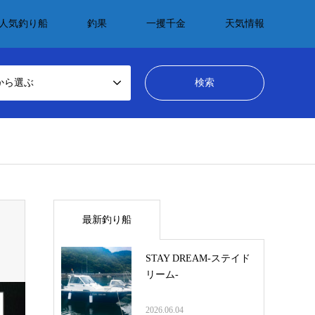
人気釣り船
釣果
一攫千金
天気情報
から選ぶ
最新釣り船
STAY DREAM-ステイド
リーム-
2026.06.04