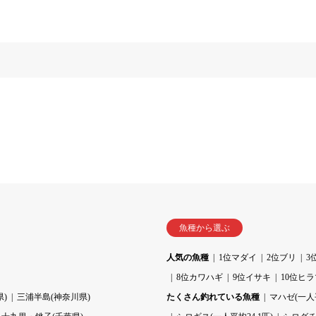
魚種から選ぶ
人気の魚種
1位マダイ
2位ブリ
3
8位カワハギ
9位イサキ
10位ヒ
)
三浦半島(神奈川県)
たくさん釣れている魚種
マハゼ(一人平