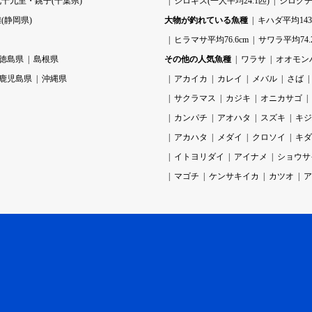
九十九里・銚子(千葉県)
シロギス(一人平均24.1匹)
シログチ(
(静岡県)
大物が釣れている魚種
キハダ平均143.
ヒラマサ平均76.6cm
サワラ平均74.
徳島県
島根県
その他の人気魚種
ワラサ
オオモン
鹿児島県
沖縄県
アカイカ
カレイ
メバル
さば
サクラマス
カジキ
オニカサゴ
カンパチ
アオハタ
スズキ
キジ
アカハタ
メダイ
クロソイ
キダ
イトヨリダイ
アイナメ
ショウサ
マゴチ
ケンサキイカ
カツオ
ア