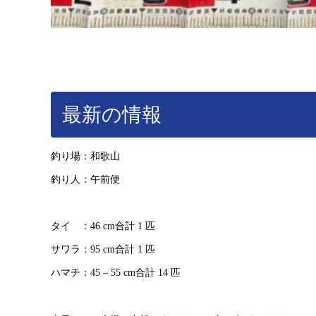
最新の情報
釣り場：和歌山
釣り人：午前便
タイ ：46 cm合計 1 匹
サワラ：95 cm合計 1 匹
ハマチ：45 – 55 cm合計 14 匹