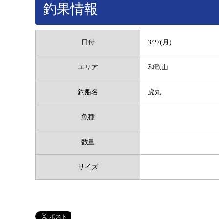
釣果情報
日付
3/27(月)
エリア
和歌山
釣船名
虎丸
魚種
数量
サイズ