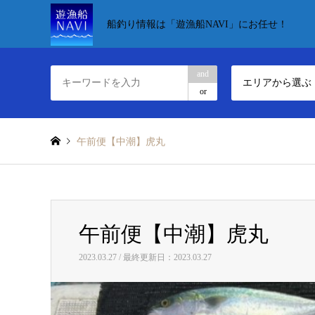
船釣り情報は「遊漁船NAVI」にお任せ！
and
エリアから選ぶ
or
午前便【中潮】虎丸
午前便【中潮】虎丸
2023.03.27 / 最終更新日：2023.03.27