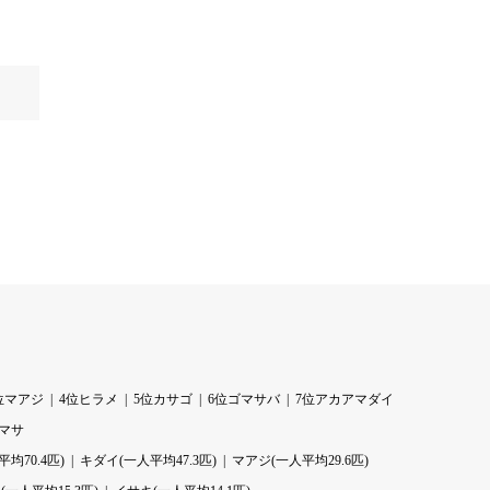
位マアジ
4位ヒラメ
5位カサゴ
6位ゴマサバ
7位アカアマダイ
ラマサ
均70.4匹)
キダイ(一人平均47.3匹)
マアジ(一人平均29.6匹)