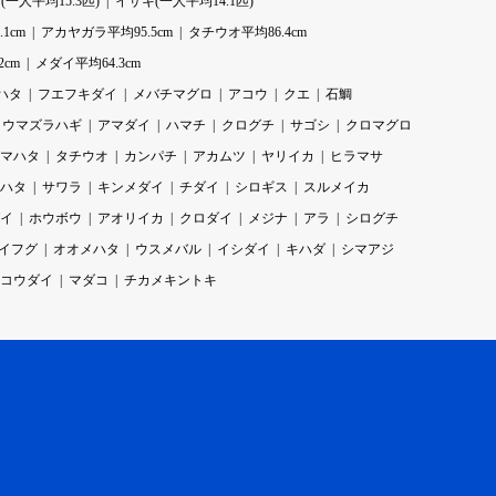
一人平均15.3匹)
イサキ(一人平均14.1匹)
1cm
アカヤガラ平均95.5cm
タチウオ平均86.4cm
2cm
メダイ平均64.3cm
ハタ
フエフキダイ
メバチマグロ
アコウ
クエ
石鯛
ウマズラハギ
アマダイ
ハマチ
クログチ
サゴシ
クロマグロ
マハタ
タチウオ
カンパチ
アカムツ
ヤリイカ
ヒラマサ
ハタ
サワラ
キンメダイ
チダイ
シロギス
スルメイカ
イ
ホウボウ
アオリイカ
クロダイ
メジナ
アラ
シログチ
イフグ
オオメハタ
ウスメバル
イシダイ
キハダ
シマアジ
コウダイ
マダコ
チカメキントキ