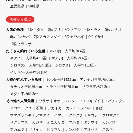
鹿児島県
沖縄県
魚種から選ぶ
人気の魚種
1位マダイ
2位ブリ
3位マアジ
4位ヒラメ
5位カサゴ
6位ゴマサバ
7位アカアマダイ
8位カワハギ
9位イサキ
10位ヒラマサ
たくさん釣れている魚種
マハゼ(一人平均70.4匹)
キダイ(一人平均47.3匹)
マアジ(一人平均29.6匹)
シロギス(一人平均24.1匹)
シログチ(一人平均15.3匹)
イサキ(一人平均14.1匹)
大物が釣れている魚種
キハダ平均143.1cm
アカヤガラ平均95.5cm
タチウオ平均86.4cm
ヒラマサ平均76.6cm
サワラ平均74.2cm
メダイ平均64.3cm
その他の人気魚種
ワラサ
オオモンハタ
フエフキダイ
メバチマグロ
アコウ
クエ
石鯛
アカイカ
カレイ
メバル
さば
ウマズラハギ
アマダイ
ハマチ
クログチ
サゴシ
クロマグロ
サクラマス
カジキ
オニカサゴ
マハタ
タチウオ
カンパチ
アカムツ
ヤリイカ
ヒラマサ
カンパチ
アオハタ
スズキ