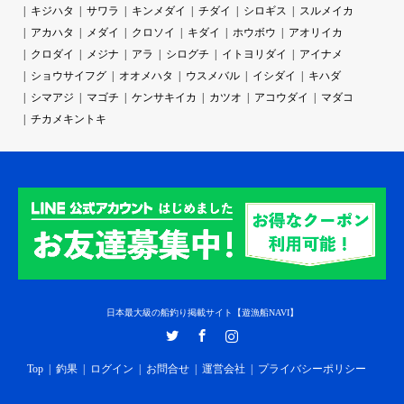
キジハタ
サワラ
キンメダイ
チダイ
シロギス
スルメイカ
アカハタ
メダイ
クロソイ
キダイ
ホウボウ
アオリイカ
クロダイ
メジナ
アラ
シログチ
イトヨリダイ
アイナメ
ショウサイフグ
オオメハタ
ウスメバル
イシダイ
キハダ
シマアジ
マゴチ
ケンサキイカ
カツオ
アコウダイ
マダコ
チカメキントキ
日本最大級の船釣り掲載サイト【遊漁船NAVI】
Twitter
Facebook
Instagram
Top
釣果
ログイン
お問合せ
運営会社
プライバシーポリシー