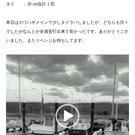
タイ ：38 cm合計 1 匹
本日はカワハギメインで少しタイラバしましたが、どちらも渋々
でしたがなんとか全員安打出来て良かったです。ありがとうござ
いました。またリベンジお待ちしてます。
動
画
プ
レ
ー
ヤ
ー