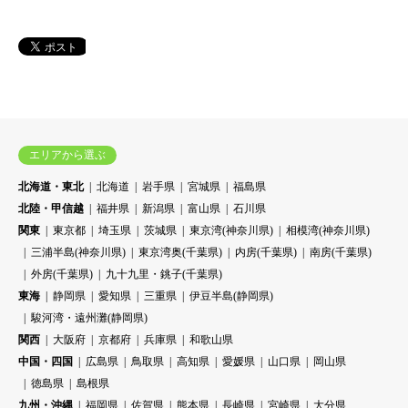
エリアから選ぶ
北海道・東北
北海道
岩手県
宮城県
福島県
北陸・甲信越
福井県
新潟県
富山県
石川県
関東
東京都
埼玉県
茨城県
東京湾(神奈川県)
相模湾(神奈川県)
三浦半島(神奈川県)
東京湾奥(千葉県)
内房(千葉県)
南房(千葉県)
外房(千葉県)
九十九里・銚子(千葉県)
東海
静岡県
愛知県
三重県
伊豆半島(静岡県)
駿河湾・遠州灘(静岡県)
関西
大阪府
京都府
兵庫県
和歌山県
中国・四国
広島県
鳥取県
高知県
愛媛県
山口県
岡山県
徳島県
島根県
九州・沖縄
福岡県
佐賀県
熊本県
長崎県
宮崎県
大分県