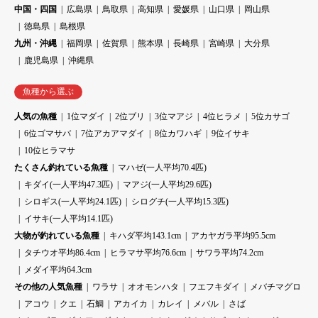
中国・四国
広島県
鳥取県
高知県
愛媛県
山口県
岡山県
徳島県
島根県
九州・沖縄
福岡県
佐賀県
熊本県
長崎県
宮崎県
大分県
鹿児島県
沖縄県
魚種から選ぶ
人気の魚種
1位マダイ
2位ブリ
3位マアジ
4位ヒラメ
5位カサゴ
6位ゴマサバ
7位アカアマダイ
8位カワハギ
9位イサキ
10位ヒラマサ
たくさん釣れている魚種
マハゼ(一人平均70.4匹)
キダイ(一人平均47.3匹)
マアジ(一人平均29.6匹)
シロギス(一人平均24.1匹)
シログチ(一人平均15.3匹)
イサキ(一人平均14.1匹)
大物が釣れている魚種
キハダ平均143.1cm
アカヤガラ平均95.5cm
タチウオ平均86.4cm
ヒラマサ平均76.6cm
サワラ平均74.2cm
メダイ平均64.3cm
その他の人気魚種
ワラサ
オオモンハタ
フエフキダイ
メバチマグロ
アコウ
クエ
石鯛
アカイカ
カレイ
メバル
さば