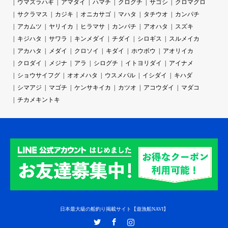
ウマズラハギ
アマダイ
ハマチ
クログチ
サゴシ
クロマグロ
サクラマス
カジキ
オニカサゴ
マハタ
タチウオ
カンパチ
アカムツ
ヤリイカ
ヒラマサ
カンパチ
アオハタ
スズキ
キジハタ
サワラ
キンメダイ
チダイ
シロギス
スルメイカ
アカハタ
メダイ
クロソイ
キダイ
ホウボウ
アオリイカ
クロダイ
メジナ
アラ
シログチ
イトヨリダイ
アイナメ
ショウサイフグ
オオメハタ
ウスメバル
イシダイ
キハダ
シマアジ
マゴチ
ケンサキイカ
カツオ
アコウダイ
マダコ
チカメキントキ
日本最大級の船釣り掲載サイト【遊漁船NAVI】
Twitter
Facebook
Instagram