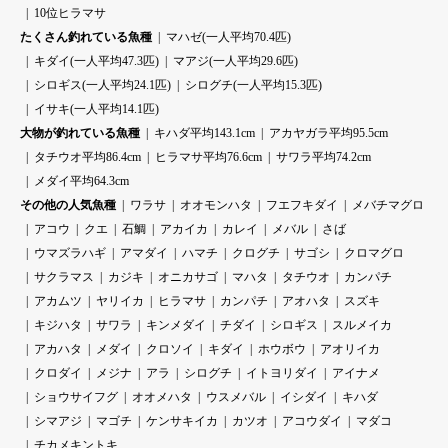
10位ヒラマサ
たくさん釣れている魚種
マハゼ(一人平均70.4匹)
キダイ(一人平均47.3匹)
マアジ(一人平均29.6匹)
シロギス(一人平均24.1匹)
シログチ(一人平均15.3匹)
イサキ(一人平均14.1匹)
大物が釣れている魚種
キハダ平均143.1cm
アカヤガラ平均95.5cm
タチウオ平均86.4cm
ヒラマサ平均76.6cm
サワラ平均74.2cm
メダイ平均64.3cm
その他の人気魚種
ワラサ
オオモンハタ
フエフキダイ
メバチマグロ
アコウ
クエ
石鯛
アカイカ
カレイ
メバル
さば
ウマズラハギ
アマダイ
ハマチ
クログチ
サゴシ
クロマグロ
サクラマス
カジキ
オニカサゴ
マハタ
タチウオ
カンパチ
アカムツ
ヤリイカ
ヒラマサ
カンパチ
アオハタ
スズキ
キジハタ
サワラ
キンメダイ
チダイ
シロギス
スルメイカ
アカハタ
メダイ
クロソイ
キダイ
ホウボウ
アオリイカ
クロダイ
メジナ
アラ
シログチ
イトヨリダイ
アイナメ
ショウサイフグ
オオメハタ
ウスメバル
イシダイ
キハダ
シマアジ
マゴチ
ケンサキイカ
カツオ
アコウダイ
マダコ
チカメキントキ