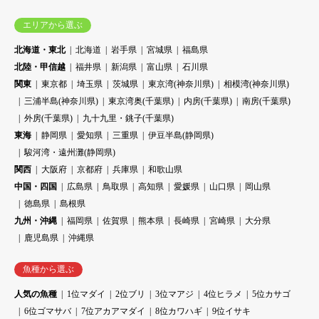
エリアから選ぶ
北海道・東北
北海道
岩手県
宮城県
福島県
北陸・甲信越
福井県
新潟県
富山県
石川県
関東
東京都
埼玉県
茨城県
東京湾(神奈川県)
相模湾(神奈川県)
三浦半島(神奈川県)
東京湾奥(千葉県)
内房(千葉県)
南房(千葉県)
外房(千葉県)
九十九里・銚子(千葉県)
東海
静岡県
愛知県
三重県
伊豆半島(静岡県)
駿河湾・遠州灘(静岡県)
関西
大阪府
京都府
兵庫県
和歌山県
中国・四国
広島県
鳥取県
高知県
愛媛県
山口県
岡山県
徳島県
島根県
九州・沖縄
福岡県
佐賀県
熊本県
長崎県
宮崎県
大分県
鹿児島県
沖縄県
魚種から選ぶ
人気の魚種
1位マダイ
2位ブリ
3位マアジ
4位ヒラメ
5位カサゴ
6位ゴマサバ
7位アカアマダイ
8位カワハギ
9位イサキ