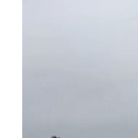
動
画
プ
レ
ー
ヤ
ー