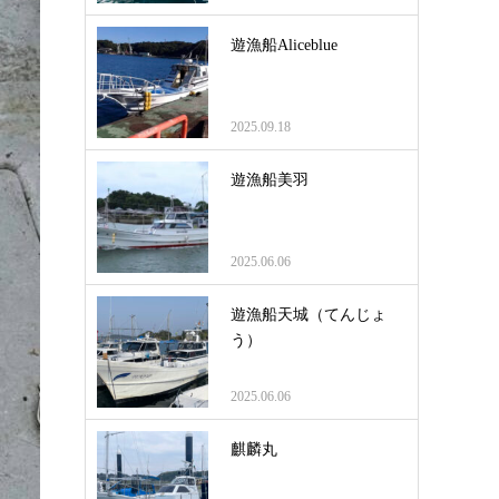
遊漁船Aliceblue
2025.09.18
遊漁船美羽
2025.06.06
遊漁船天城（てんじょ
う）
2025.06.06
麒麟丸