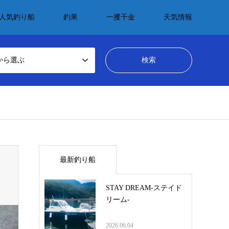
人気釣り船
釣果
一攫千金
天気情報
から選ぶ
最新釣り船
STAY DREAM-ステイド
リーム-
2026.06.04