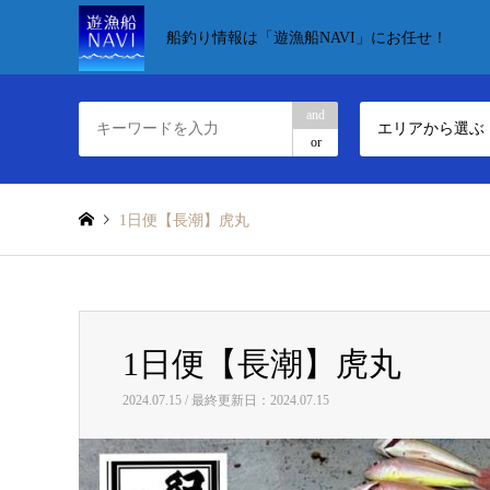
船釣り情報は「遊漁船NAVI」にお任せ！
and
エリアから選ぶ
or
1日便【長潮】虎丸
1日便【長潮】虎丸
2024.07.15 / 最終更新日：2024.07.15