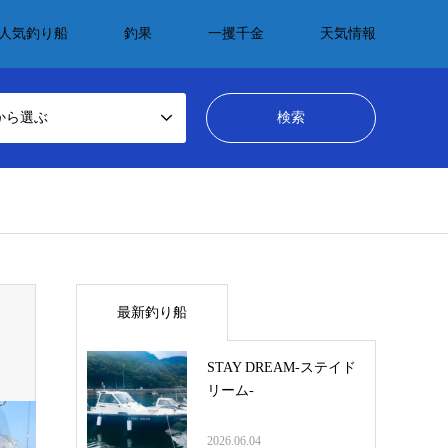
人気釣り船
釣果
一攫千金
天気情報
から選ぶ
最新釣り船
STAY DREAM-ステイド
リーム-
2026.06.04