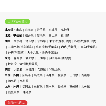
エリアから選ぶ
北海道・東北
北海道
岩手県
宮城県
福島県
北陸・甲信越
福井県
新潟県
富山県
石川県
関東
東京都
埼玉県
茨城県
東京湾(神奈川県)
相模湾(神奈川県)
三浦半島(神奈川県)
東京湾奥(千葉県)
内房(千葉県)
南房(千葉県)
外房(千葉県)
九十九里・銚子(千葉県)
東海
静岡県
愛知県
三重県
伊豆半島(静岡県)
駿河湾・遠州灘(静岡県)
関西
大阪府
京都府
兵庫県
和歌山県
中国・四国
広島県
鳥取県
高知県
愛媛県
山口県
岡山県
徳島県
島根県
九州・沖縄
福岡県
佐賀県
熊本県
長崎県
宮崎県
大分県
鹿児島県
沖縄県
魚種から選ぶ