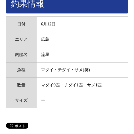
釣果情報
日付
6月12日
エリア
広島
釣船名
流星
魚種
マダイ・チダイ・サメ(笑)
数量
マダイ9匹 チダイ1匹 サメ1匹
サイズ
ー