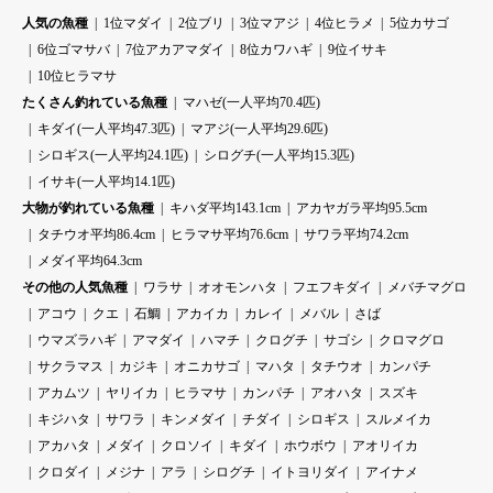
人気の魚種
1位マダイ
2位ブリ
3位マアジ
4位ヒラメ
5位カサゴ
6位ゴマサバ
7位アカアマダイ
8位カワハギ
9位イサキ
10位ヒラマサ
たくさん釣れている魚種
マハゼ(一人平均70.4匹)
キダイ(一人平均47.3匹)
マアジ(一人平均29.6匹)
シロギス(一人平均24.1匹)
シログチ(一人平均15.3匹)
イサキ(一人平均14.1匹)
大物が釣れている魚種
キハダ平均143.1cm
アカヤガラ平均95.5cm
タチウオ平均86.4cm
ヒラマサ平均76.6cm
サワラ平均74.2cm
メダイ平均64.3cm
その他の人気魚種
ワラサ
オオモンハタ
フエフキダイ
メバチマグロ
アコウ
クエ
石鯛
アカイカ
カレイ
メバル
さば
ウマズラハギ
アマダイ
ハマチ
クログチ
サゴシ
クロマグロ
サクラマス
カジキ
オニカサゴ
マハタ
タチウオ
カンパチ
アカムツ
ヤリイカ
ヒラマサ
カンパチ
アオハタ
スズキ
キジハタ
サワラ
キンメダイ
チダイ
シロギス
スルメイカ
アカハタ
メダイ
クロソイ
キダイ
ホウボウ
アオリイカ
クロダイ
メジナ
アラ
シログチ
イトヨリダイ
アイナメ