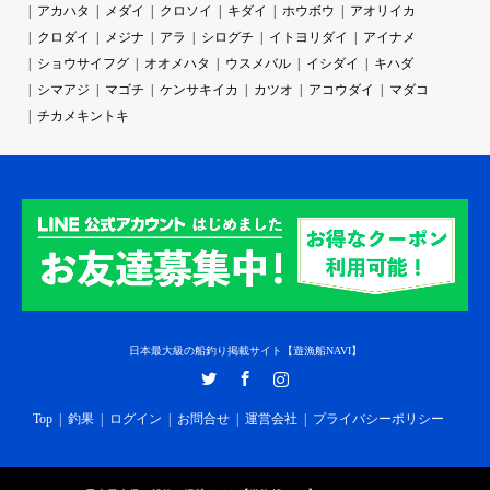
アカハタ
メダイ
クロソイ
キダイ
ホウボウ
アオリイカ
クロダイ
メジナ
アラ
シログチ
イトヨリダイ
アイナメ
ショウサイフグ
オオメハタ
ウスメバル
イシダイ
キハダ
シマアジ
マゴチ
ケンサキイカ
カツオ
アコウダイ
マダコ
チカメキントキ
日本最大級の船釣り掲載サイト【遊漁船NAVI】
Twitter
Facebook
Instagram
Top
釣果
ログイン
お問合せ
運営会社
プライバシーポリシー