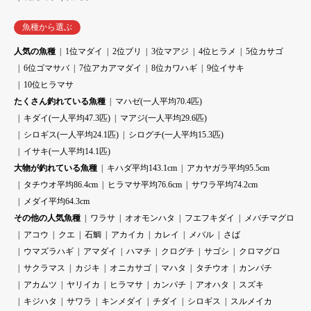
魚種から選ぶ
人気の魚種
1位マダイ
2位ブリ
3位マアジ
4位ヒラメ
5位カサゴ
6位ゴマサバ
7位アカアマダイ
8位カワハギ
9位イサキ
10位ヒラマサ
たくさん釣れている魚種
マハゼ(一人平均70.4匹)
キダイ(一人平均47.3匹)
マアジ(一人平均29.6匹)
シロギス(一人平均24.1匹)
シログチ(一人平均15.3匹)
イサキ(一人平均14.1匹)
大物が釣れている魚種
キハダ平均143.1cm
アカヤガラ平均95.5cm
タチウオ平均86.4cm
ヒラマサ平均76.6cm
サワラ平均74.2cm
メダイ平均64.3cm
その他の人気魚種
ワラサ
オオモンハタ
フエフキダイ
メバチマグロ
アコウ
クエ
石鯛
アカイカ
カレイ
メバル
さば
ウマズラハギ
アマダイ
ハマチ
クログチ
サゴシ
クロマグロ
サクラマス
カジキ
オニカサゴ
マハタ
タチウオ
カンパチ
アカムツ
ヤリイカ
ヒラマサ
カンパチ
アオハタ
スズキ
キジハタ
サワラ
キンメダイ
チダイ
シロギス
スルメイカ