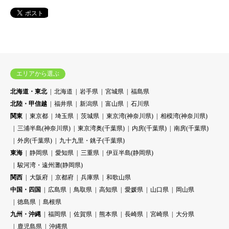
エリアから選ぶ
北海道・東北
北海道
岩手県
宮城県
福島県
北陸・甲信越
福井県
新潟県
富山県
石川県
関東
東京都
埼玉県
茨城県
東京湾(神奈川県)
相模湾(神奈川県)
三浦半島(神奈川県)
東京湾奥(千葉県)
内房(千葉県)
南房(千葉県)
外房(千葉県)
九十九里・銚子(千葉県)
東海
静岡県
愛知県
三重県
伊豆半島(静岡県)
駿河湾・遠州灘(静岡県)
関西
大阪府
京都府
兵庫県
和歌山県
中国・四国
広島県
鳥取県
高知県
愛媛県
山口県
岡山県
徳島県
島根県
九州・沖縄
福岡県
佐賀県
熊本県
長崎県
宮崎県
大分県
鹿児島県
沖縄県